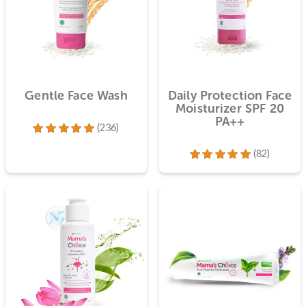
am
Gentle Face Wash
Daily Protect
Moisturizer
PA++
(236)
Dinilai
4.96
dari 5
Dinilai
4.