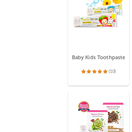
Baby Kids Toothpa
(10)
Dinilai
5.00
dari 5