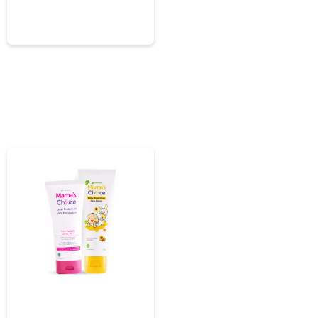
Dinilai
5.00
dari 5
ce Baby
Mama & Baby Face
hampoo
Moisturizer Bundle