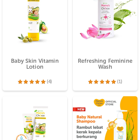
ste
Baby Skin Vitamin
Refreshing 
Lotion
Was
(4)
Dinilai
5.00
Dinilai
5.
dari 5
dari 5