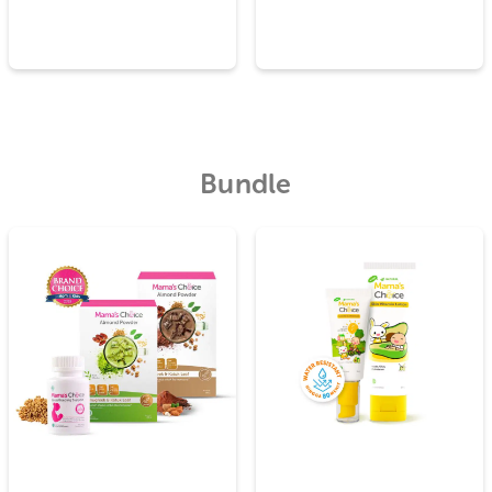
dari 5
Dinilai
5.00
dari 5
n
Baby Sun Protection
Mama’s Choi
Kit
Natural S