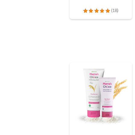
dari 5
Baby Hair Vitami
Lotion
(18)
Dinilai
5.00
dari 5