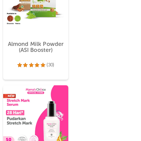
ion Face
Almond Milk Powder
 SPF 20
(ASI Booster)
(30)
(82)
Dinilai
5.00
dari 5
94