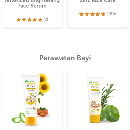
ort
Advanced Brightening
2in1 Face
Face Serum
(2)
Dinilai
4.9
dari 5
Dinilai
5.00
dari 5