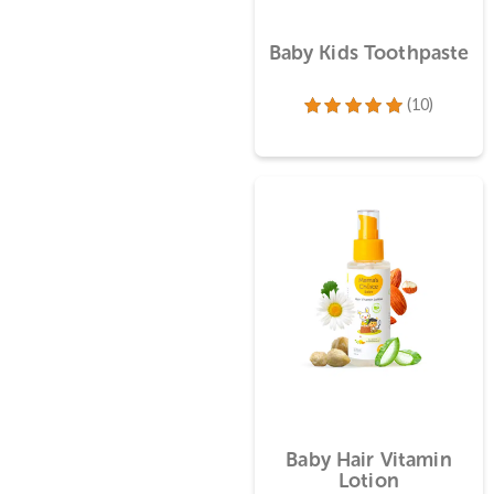
Baby Kids Toothpa
(10)
Dinilai
5.00