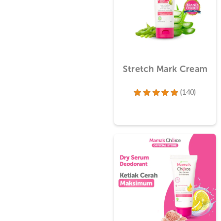
Stretch Mark Cre
(140)
Dinilai
4.96
dari 5