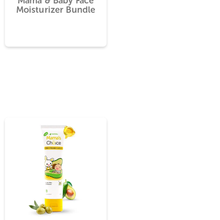
 Care
Mama & Baby Face
Moisturizer Bundle
(180)
7