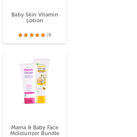
 Cream
Baby Skin Vitamin
Lotion
(90)
(4)
99