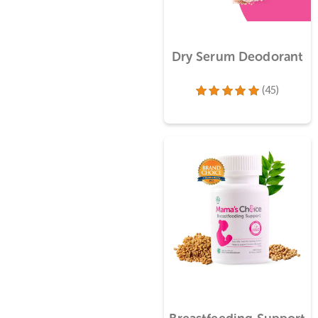
Dry Serum Deodor
(45)
Dinilai
5.00
dari 5