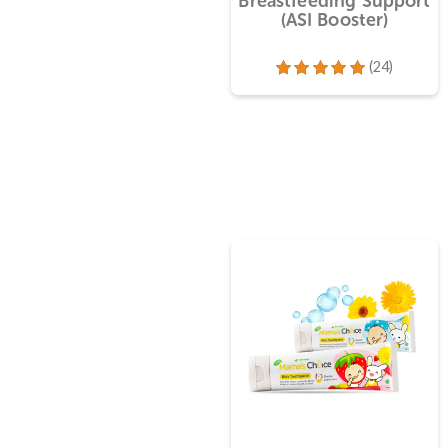
Breastfeeding Supp
(ASI Booster)
(24)
Dinilai
5.00
dari 5