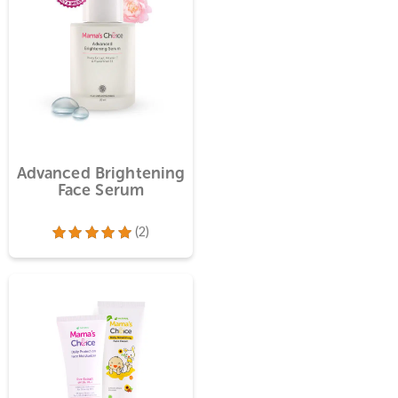
Feminine
Advanced Brightening
h
Face Serum
(1)
(2)
00
Dinilai
5.00
dari 5