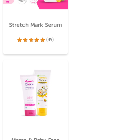
thpaste
Stretch Mark Serum
(88)
(49)
97
Dinilai
4.98
dari 5