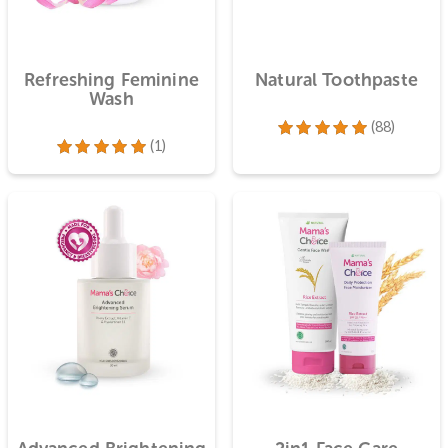
dari 5
ant
Refreshing Feminine
Natural Too
Wash
(1)
Dinilai
4.
dari 5
Dinilai
5.00
dari 5