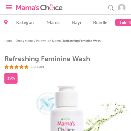
Kategori
Mama
Bayi
Bundle
Join 
Home /
Shop
/
Mama
/
Perawatan Mama
/ Refreshing Feminine Wash
Refreshing Feminine Wash
1
ulasan
Peringkat
1
5.00
dari 5
19%
berdasarkan
penilaian
pelanggan