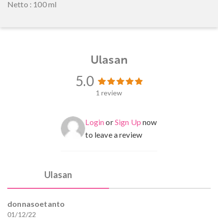
Netto : 100 ml
Ulasan
5.0
1 review
1
Peringkat
5.00
dari 5
berdasarkan
penilaian
Login
or
Sign Up
now
pelanggan
to leave a review
Ulasan
donnasoetanto
01/12/22