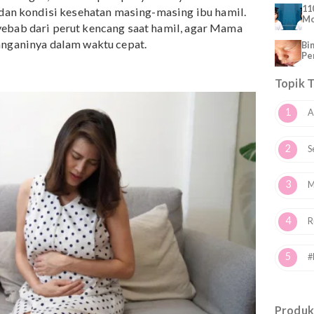
cang saat hamil sesuai dengan usia
usia kandungan, berbeda pula penyebabnya. Hal ini
 janin dan kondisi kesehatan masing-masing ibu hamil.
i penyebab dari perut kencang saat hamil, agar Mama
uk menanganinya dalam waktu cepat.