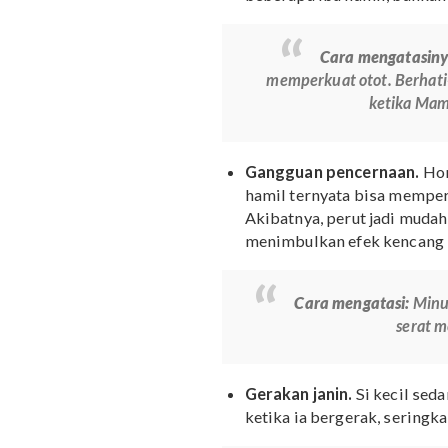
Nyeri di ligamen bula
terdapat ligamen bula
depan ke pangkal pah
ukuran ligamen. Selai
menimbulkan rasa nyer
beberapa ibu hamil, 
Cara menga
memperkuat otot. Be
keti