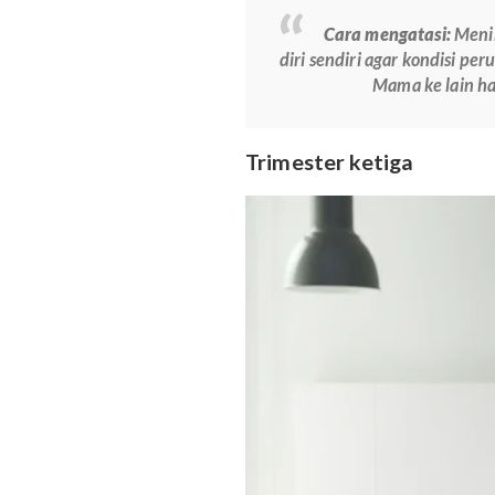
Gangguan pencernaa
hamil ternyata bisa 
Akibatnya, perut jad
menimbulkan efek ken
Cara mengatasi
s
Gerakan janin.
Si kec
ketika ia bergerak, s
Cara mengatasi
diri sendiri agar kon
Mama ke l