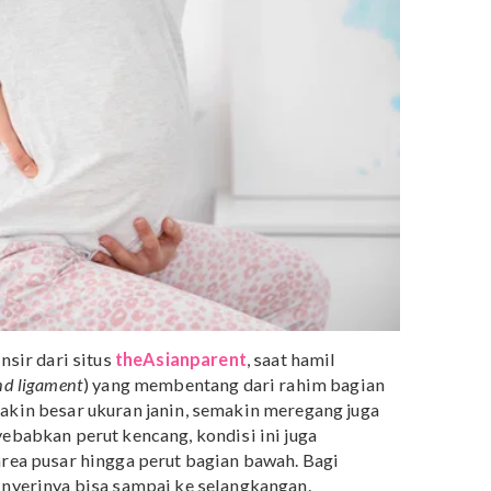
g dengan porsi yang sedikit. Dengan begitu, sistem
n dalam tubuh tidak akan terganggu.