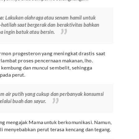
t.
Dilansir dari situs
theAsianparent
, saat hamil
t (
round ligament
) yang membentang dari rahim bagian
a. Semakin besar ukuran janin, semakin meregang juga
n menyebabkan perut kencang, kondisi ini juga
i di area pusar hingga perut bagian bawah. Bagi
bahkan nyerinya bisa sampai ke selangkangan.
tasinya:
Lakukan olahraga atau senam hamil untuk
rhati-hatilah saat bergerak dan beraktivitas bahkan
ka Mama ingin batuk atau bersin.