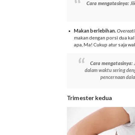
Pertanda keguguran
mengencang, disertai
bawah belakang.
Cara mengatasi
Makan berlebihan.
O
makan dengan porsi du
apa, Ma! Cukup atur s
Cara mengata