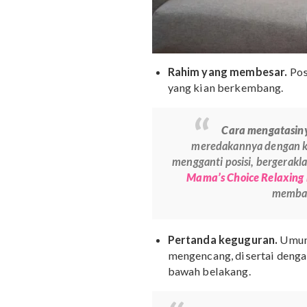
Rahim yang membesa
yang kian berkemban
Cara meng
meredakannya den
mengganti posisi, ber
Mama’s Choice Rel