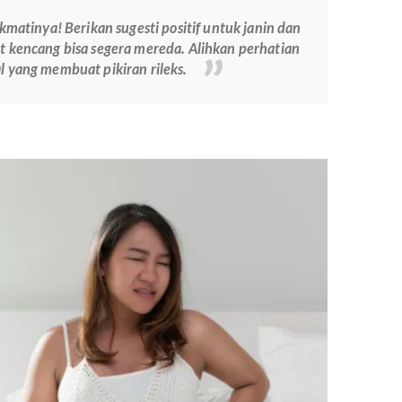
n.
Hormon progesteron yang meningkat drastis saat
memperlambat proses pencernaan makanan, lho.
i mudah kembung dan muncul sembelit, sehingga
cang pada perut.
:
Minum air putih yang cukup dan perbanyak konsumsi
erat melalui buah dan sayur.
il sedang mengajak Mama untuk berkomunikasi. Namun
eringkali menyebabkan perut terasa kencang dan tegang.
:
Menikmatinya! Berikan sugesti positif untuk janin dan
disi perut kencang bisa segera mereda. Alihkan perhatian
ain hal yang membuat pikiran rileks.