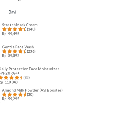
4
Ruam Popok Anak
5
#KurangiWorry Mama
Produk Trending
Mama
Bayi
Stretch Mark Cream
(140)
Rp
99,495
Dinilai
4.96
dari 5
Gentle Face Wash
(236)
Rp
89,892
Dinilai
4.96
dari 5
Daily Protection Face Moisturizer
SPF 20 PA++