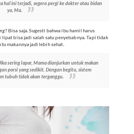
membantu meredakan nyeri.
.
Umumnya, keguguran terjadi dengan kondisi perut yan
 dengan flek pendarahan dan
kram di bagian punggung
nya:
Jika hal ini terjadi, segera pergi ke dokter atau bidan
ya, Ma.
vereating
? Bisa saja. Sugesti bahwa ibu hamil harus
a kali lipat bisa jadi salah satu penyebabnya. Tapi tida
aja waktu makannya jadi lebih sehat.
sinya:
Jika sering lapar, Mama dianjurkan untuk makan