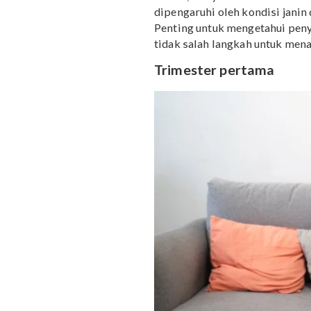
Penyebab perut ken
kandungan
Mama, ternyata berbeda 
dipengaruhi oleh kondisi
Penting untuk mengetahu
tidak salah langkah unt
Trimester pertama