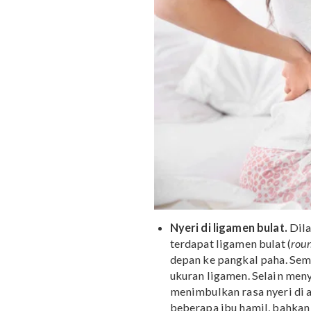
dalam waktu serin
pencernaa
Trimester kedua