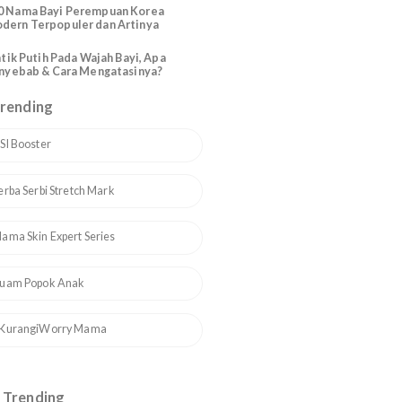
Katolik Modern Santo Santa
200 Nama Bayi Perempuan Arab
Modern Cantik dan Artinya
110 Nama Bayi Perempuan Korea
Modern Terpopuler dan Artinya
Bintik Putih Pada Wajah Bayi, Apa
Penyebab & Cara Mengatasinya?
Topik Trending
1
ASI Booster
2
Serba Serbi Stretch Mark
3
Mama Skin Expert Series