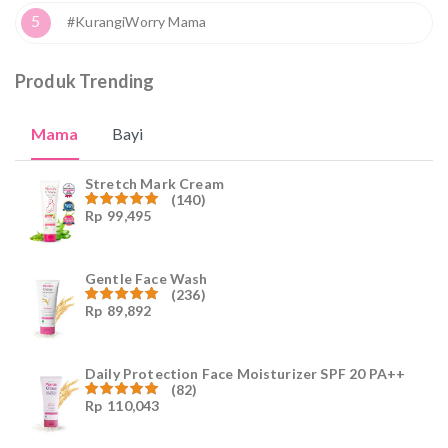
5
#KurangiWorry Mama
Produk Trending
Mama
Bayi
Stretch Mark Cream
(140)
Rp
99,495
Dinilai
4.96
dari
5
Gentle Face Wash
(236)
Rp
89,892
Dinilai
4.96
dari
5
Daily Protection Face Moisturizer SPF 20 PA++
(82)
Rp
110,043
Dinilai
4.94
dari
5