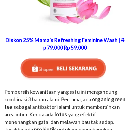
Diskon 25% Mama’s Refreshing Feminine Wash |
R
p 79.000
Rp 59.000
Pembersih kewanitaan yang satu ini mengandung
kombinasi 3 bahan alami. Pertama, ada
organic green
tea
sebagai antibakteri alami untuk membersihkan
area intim. Kedua ada
lotus
yang efektif
menenangkan gatal dan melawan bau tak sedap.
Terakhir ada
probiotik
untuk menyeimbangkan