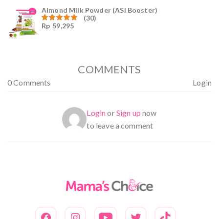
Almond Milk Powder (ASI Booster)
(30)
Rp
59,295
Dinilai
5.00
dari 5
COMMENTS
0 Comments
Login
Login
or
Sign up
now
to leave a comment