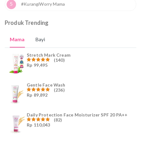
5
#KurangiWorry Mama
Produk Trending
Mama
Bayi
Stretch Mark Cream
(140)
Rp
99,495
Dinilai
4.96
dari
5
Gentle Face Wash
(236)
Rp
89,892
Dinilai
4.96
dari
5
Daily Protection Face Moisturizer SPF 20 PA++
(82)
Rp
110,043
Dinilai
4.94
dari
5