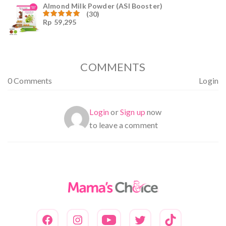
Almond Milk Powder (ASI Booster)
(30)
Rp
59,295
Dinilai
5.00
dari 5
COMMENTS
0 Comments
Login
Login
or
Sign up
now
to leave a comment