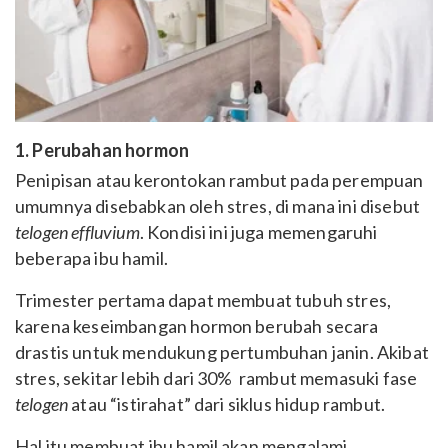
1. Perubahan hormon
Penipisan atau kerontokan rambut pada perempuan
umumnya disebabkan oleh stres, di mana ini disebut
telogen effluvium
. Kondisi ini juga memengaruhi
beberapa ibu hamil.
Trimester pertama dapat membuat tubuh stres,
karena keseimbangan hormon berubah secara
drastis untuk mendukung pertumbuhan janin. Akibat
stres, sekitar lebih dari 30% rambut memasuki fase
telogen
atau “istirahat” dari siklus hidup rambut.
Hal itu membuat ibu hamil akan mengalami