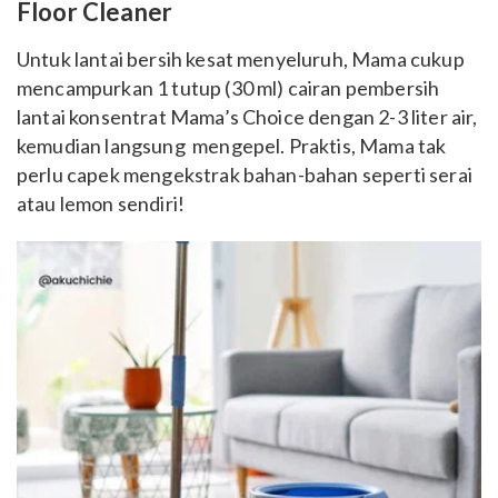
Floor Cleaner
Untuk lantai bersih kesat menyeluruh, Mama cukup
mencampurkan 1 tutup (30 ml) cairan pembersih
lantai konsentrat Mama’s Choice dengan 2-3 liter air,
kemudian langsung mengepel. Praktis, Mama tak
perlu capek mengekstrak bahan-bahan seperti serai
atau lemon sendiri!