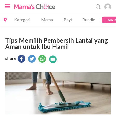
Kategori
Mama
Bayi
Bundle
Join 
Tips Memilih Pembersih Lantai yang
Aman untuk Ibu Hamil
share