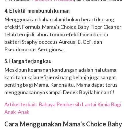
4. Efektif membunuh kuman
Menggunakan bahan alami bukan berarti kurang
efektif. Formula Mama’s Choice Baby Floor Cleaner
telah teruji di laboratorium efektif membunuh
bakteri Staphylococcus Aureus, E. Coli, dan
Pseudomonas Aeruginosa.
5. Harga terjangkau
Meskipun keamanan kandungan adalah hal utama,
kami tahu kalau efisiensi uang belanja juga sangat
penting bagi Mama. Karena itu, Mama dapat terus
menggunakannya sampai Dedek Bayi lahir nanti!
Artikel terkait: Bahaya Pembersih Lantai Kimia Bagi
Anak-Anak
Cara Menggunakan Mama’s Choice Baby