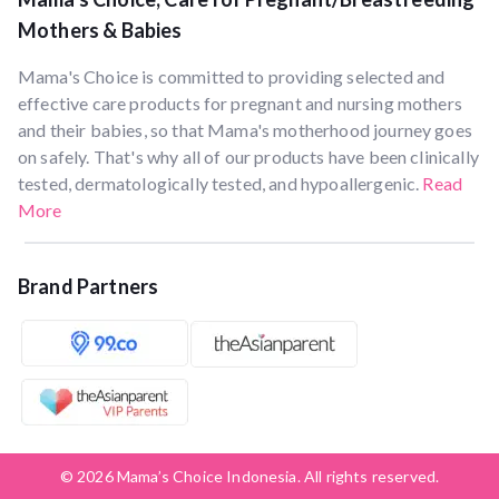
Mothers & Babies
Mama's Choice is committed to providing selected and
effective care products for pregnant and nursing mothers
and their babies, so that Mama's motherhood journey goes
on safely. That's why all of our products have been clinically
tested, dermatologically tested, and hypoallergenic.
Read
More
Brand Partners
© 2026 Mama’s Choice Indonesia. All rights reserved.