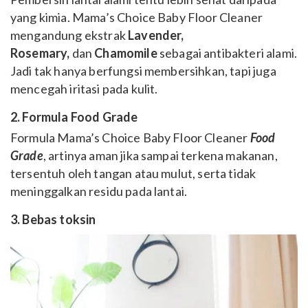
yang kimia. Mama’s Choice Baby Floor Cleaner
mengandung ekstrak
Lavender,
Rosemary,
dan
Chamomile
sebagai antibakteri alami.
Jadi tak hanya berfungsi membersihkan, tapi juga
mencegah iritasi pada kulit.
2. Formula Food Grade
Formula Mama’s Choice Baby Floor Cleaner
Food
Grade
, artinya aman jika sampai terkena makanan,
tersentuh oleh tangan atau mulut, serta tidak
meninggalkan residu pada lantai.
3. Bebas toksin