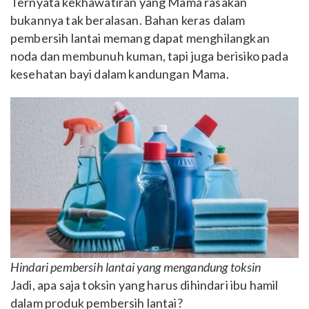
Ternyata kekhawatiran yang Mama rasakan
bukannya tak beralasan. Bahan keras dalam
pembersih lantai memang dapat menghilangkan
noda dan membunuh kuman, tapi juga berisiko pada
kesehatan bayi dalam kandungan Mama.
Hindari pembersih lantai yang mengandung toksin
Jadi, apa saja toksin yang harus dihindari ibu hamil
dalam produk pembersih lantai?