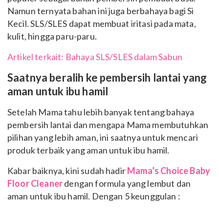
Namun ternyata bahan ini juga berbahaya bagi Si
Kecil. SLS/SLES dapat membuat iritasi pada mata,
kulit, hingga paru-paru.
Artikel terkait: Bahaya SLS/SLES dalam Sabun
Saatnya beralih ke pembersih lantai yang
aman untuk ibu hamil
Setelah Mama tahu lebih banyak tentang bahaya
pembersih lantai dan mengapa Mama membutuhkan
pilihan yang lebih aman, ini saatnya untuk mencari
produk terbaik yang aman untuk ibu hamil.
Kabar baiknya, kini sudah hadir
Mama’s Choice Baby
Floor Cleaner
dengan formula yang lembut dan
aman untuk ibu hamil. Dengan 5 keunggulan :