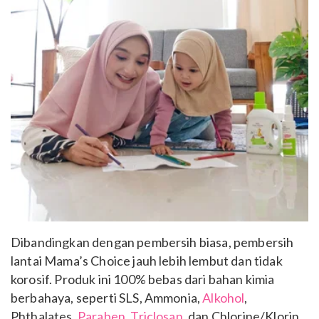
Dibandingkan dengan pembersih biasa, pembersih
lantai Mama’s Choice jauh lebih lembut dan tidak
korosif. Produk ini 100% bebas dari bahan kimia
berbahaya, seperti SLS, Ammonia,
Alkohol
,
Phthalates,
Paraben
,
Triclosan
, dan Chlorine/Klorin.