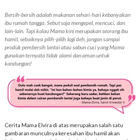
Bersih-bersih adalah makanan sehari-hari kebanyakan
ibu rumah tangga. Sebut saja mengepel, mencuci, dan
lain-lain. Tapi kalau Mama kini merupakan seorang ibu
hamil, sebaiknya pilih-pilih lagi
deh
, jangan sampai
produk pembersih lantai atau sabun cuci yang Mama
gunakan ternyata tidak alami dan aman untuk
kandungan!
Cerita Mama Elvira di atas merupakan salah satu
gambaran munculnya keresahan ibu hamil akan