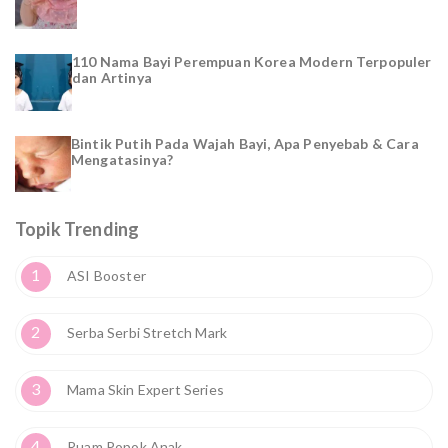
110 Nama Bayi Perempuan Korea Modern Terpopuler
dan Artinya
Bintik Putih Pada Wajah Bayi, Apa Penyebab & Cara
Mengatasinya?
Topik Trending
1
ASI Booster
2
Serba Serbi Stretch Mark
3
Mama Skin Expert Series
4
Ruam Popok Anak