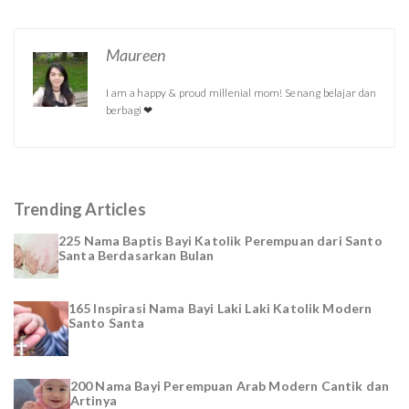
Maureen
I am a happy & proud millenial mom! Senang belajar dan
berbagi ❤
Trending Articles
225 Nama Baptis Bayi Katolik Perempuan dari Santo
Santa Berdasarkan Bulan
165 Inspirasi Nama Bayi Laki Laki Katolik Modern
Santo Santa
200 Nama Bayi Perempuan Arab Modern Cantik dan
Artinya