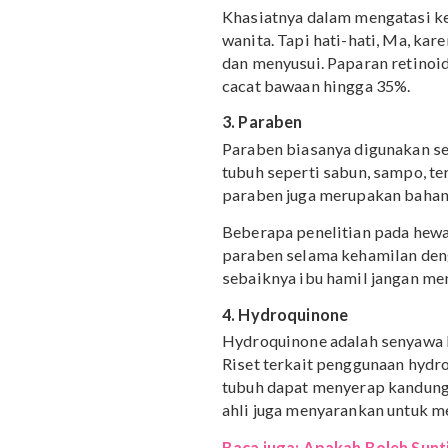
bahwa ftalat terkait de
kandungan ini di kemas
2. Retinoid
Kandungan yang satu ini
untuk mencegah penuaan 
kandungan senyawa kimia
kolagen untuk atasi mere
Khasiatnya dalam mengat
wanita. Tapi hati-hati, M
dan menyusui. Paparan r
cacat bawaan hingga 35%
3. Paraben
Paraben biasanya diguna
tubuh seperti sabun, sam
paraben juga merupakan