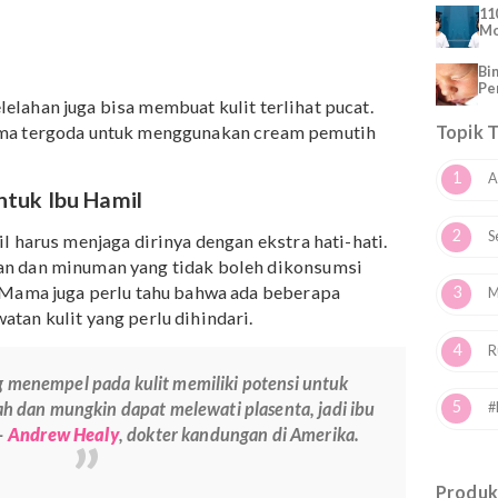
 kehamilan banyak dialami para Mama, umumnya ini
rmon yang terjadi dalam tubuh. Beberapa masalah kuli
 umum terjadi adalah:
perti kelelahan juga bisa membuat kulit terlihat pucat.
uat Mama tergoda untuk menggunakan cream pemutih
g.
ya untuk Ibu Hamil
u hamil harus menjaga dirinya dengan ekstra hati-hati.
makanan dan minuman yang tidak boleh dikonsumsi
karang Mama juga perlu tahu bahwa ada beberapa
perawatan kulit yang perlu dihindari.