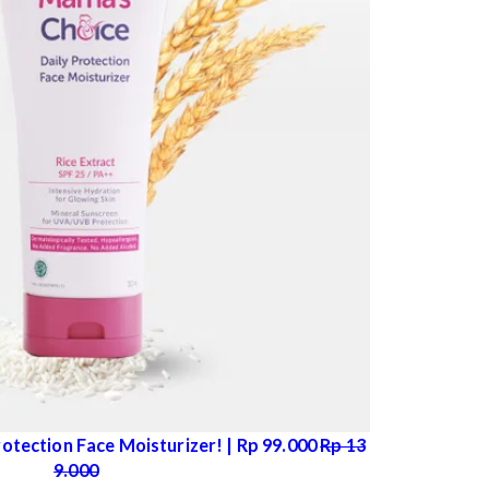
ama bisa menggunakan
Mama’s Choice Daily Protection
Krim pelembab satu ini diperkaya dengan kandungan
nic acid yang efektif mencerahkan sekaligus
ah Mama.