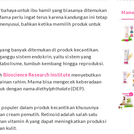
an yang menempel pada kulit memiliki potensi untuk
ran darah dan mungkin dapat melewati plasenta, jadi ibu
hati.” –
Andrew Healy
, dokter kandungan di Amerika.
gan berbahaya untuk ibu hamil yang biasanya ditemukan
lit. Mama perlu ingat terus karena kandungan ini teta
Mama menyusui, bahkan ketika memilih produk untuk
t
 kimia yang banyak ditemukan di produk kecantikan.
 mengganggu sistem endokrin, yaitu sistem yang
el, metabolisme, tumbuh kembang hingga reproduksi.
kan oleh
Bioscience Research Institute
menyebutkan