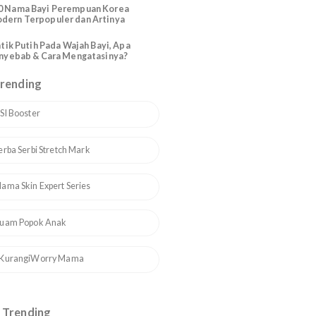
Katolik Modern Santo Santa
t
200 Nama Bayi Perempuan Arab
Modern Cantik dan Artinya
110 Nama Bayi Perempuan Korea
Modern Terpopuler dan Artinya
Bintik Putih Pada Wajah Bayi, Apa
Penyebab & Cara Mengatasinya?
Topik Trending
1
ASI Booster
2
Serba Serbi Stretch Mark
3
Mama Skin Expert Series