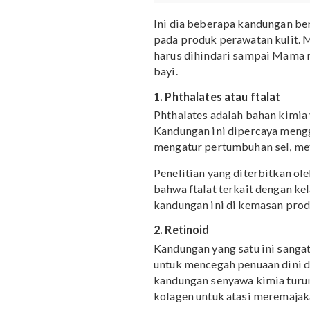
“Setiap bah
terserap ke dalam ali
hamil perlu berhati-
Ini dia beberapa kandun
pada produk perawatan ku
harus dihindari sampai 
bayi.
1. Phthalates atau ftala
Phthalates adalah bahan
Kandungan ini dipercaya
mengatur pertumbuhan s
Penelitian yang diterbit