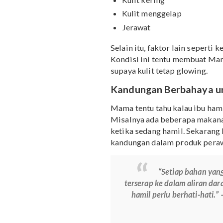
Perubahan kulit terkait
disebabkan perubahan ho
selama hamil yang paling
Kulit kering
Kulit menggelap
Jerawat
Selain itu, faktor lain se
Kondisi ini tentu memb
supaya kulit tetap glowin
Kandungan Berbaha
Mama tentu tahu kalau ib
Misalnya ada beberapa 
ketika sedang hamil. Se
kandungan dalam produk 