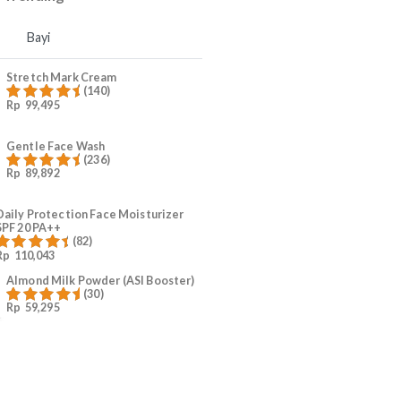
4
Ruam Popok Anak
5
#KurangiWorry Mama
Produk Trending
Mama
Bayi
p
Stretch Mark Cream
(140)
Rp
99,495
Dinilai
4.96
dari 5
Gentle Face Wash
(236)
Rp
89,892
Dinilai
4.96
dari 5
Daily Protection Face Moisturizer
SPF 20 PA++