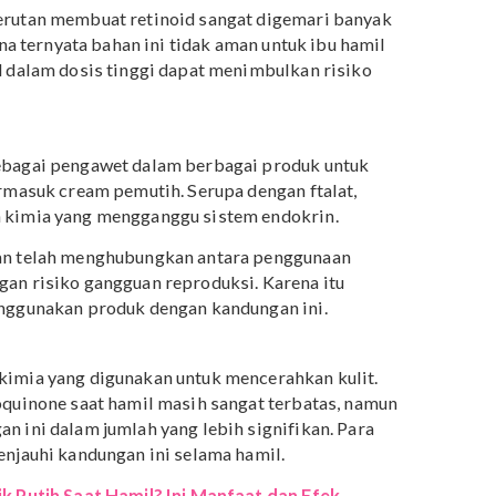
ngan kelainan rahim. Mama bisa mengecek keberadaan
an produk dengan nama
diethylphthalate
(DEP).
 sangat populer dalam produk kecantikan khususnya
dini dan cream pemutih. Retinoid adalah salah satu
 turunan vitamin A yang dapat meningkatkan produksi
majakan kulit.
asi kerutan membuat retinoid sangat digemari banyak
a, karena ternyata bahan ini tidak aman untuk ibu hamil
etinoid dalam dosis tinggi dapat menimbulkan risiko
.
kan sebagai pengawet dalam berbagai produk untuk
po, termasuk cream pemutih. Serupa dengan ftalat,
 bahan kimia yang mengganggu sistem endokrin.