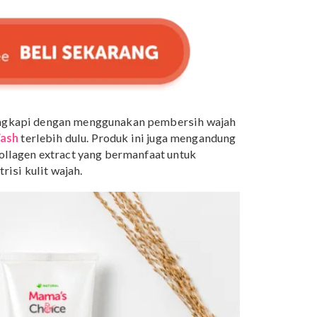
ily Protection Face Moisturizer! | Rp 99.000
Rp 13
9.000