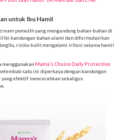
da hewan telah menghubungkan antara penggunaan
n dengan risiko gangguan reproduksi. Karena itu
gan menggunakan produk dengan kandungan ini.
yawa kimia yang digunakan untuk mencerahkan kulit.
n hydroquinone saat hamil masih sangat terbatas, namu
dungan ini dalam jumlah yang lebih signifikan. Para
ntuk menjauhi kandungan ini selama hamil.
 Suntik Putih Saat Hamil? Ini Manfaat dan Efek
g Aman untuk Ibu Hamil
indari cream pemutih yang mengandung bahan-bahan d
ang memiliki kandungan bahan alami dan diformulasikan
engan begitu, risiko kulit mengalami iritasi selama hami