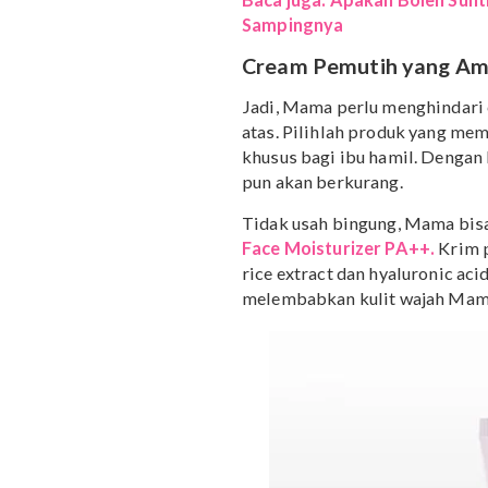
Beberapa penelitian pa
paraben selama kehamila
sebaiknya ibu hamil jan
4. Hydroquinone
Hydroquinone adalah sen
Riset terkait penggunaa
tubuh dapat menyerap kan
ahli juga menyarankan u
Baca juga: Apakah Boleh
Sampingnya
Cream Pemutih yan
Jadi, Mama perlu mengh
atas. Pilihlah produk y
khusus bagi ibu hamil. D
pun akan berkurang.