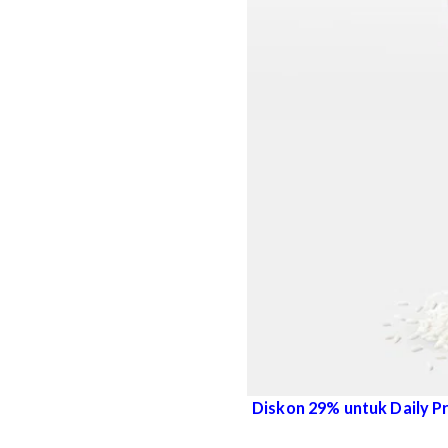
Tidak usah bingung, M
Face Moisturizer PA++.
rice extract dan hyaluro
melembabkan kulit waj