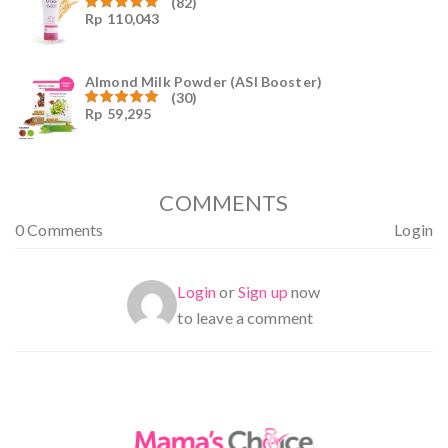
(82)
Rp
110,043
Dinilai
4.94
dari
5
Almond Milk Powder (ASI Booster)
(30)
Rp
59,295
Dinilai
5.00
dari 5
COMMENTS
0 Comments
Login
Login
or
Sign up
now
to leave a comment