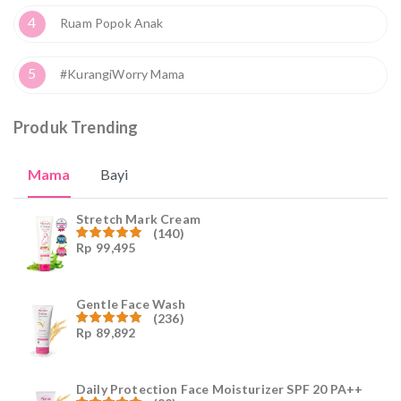
4
Ruam Popok Anak
5
#KurangiWorry Mama
Produk Trending
Mama
Bayi
Stretch Mark Cream
(140)
Rp
99,495
Dinilai
4.96
dari
5
Gentle Face Wash
(236)
Rp
89,892
Dinilai
4.96
dari
5
Daily Protection Face Moisturizer SPF 20 PA++