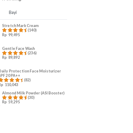
4
Ruam Popok Anak
5
#KurangiWorry Mama
Produk Trending
Mama
Bayi
Stretch Mark Cream
(140)
Rp
99,495
Dinilai
4.96
dari 5
Gentle Face Wash
(236)
Rp
89,892
Dinilai
4.96
dari 5
Daily Protection Face Moisturizer
SPF 20 PA++