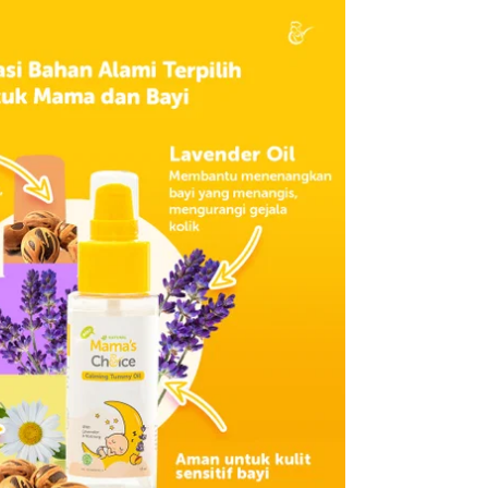
 air hangat
 perut dan punggung menggunakan baby tummy rub atau
oice Baby Calming Tummy Oil.
yenyak dengan
Mama’s Choice Baby Calming
n solusi inovatif melalui Baby Calming Tummy Oil.
t teraman bayi, yakni pelukan seorang Mama, Mama’s
a formulasi Baby Calming Tummy Oil 100% alami dan
Mama.