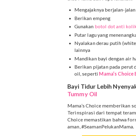
Tak hanya itu, Mama dan
akibat emosi tidak terk
mengguncang bayi dapat
Untuk itu,
sangat pentin
bahkan sebelum Mama 
bisa Mama dan Papa lak
Mengajaknya berjalan
Berikan empeng
Gunakan
botol dot ant
Putar lagu yang mene
Nyalakan derau putih 
lainnya