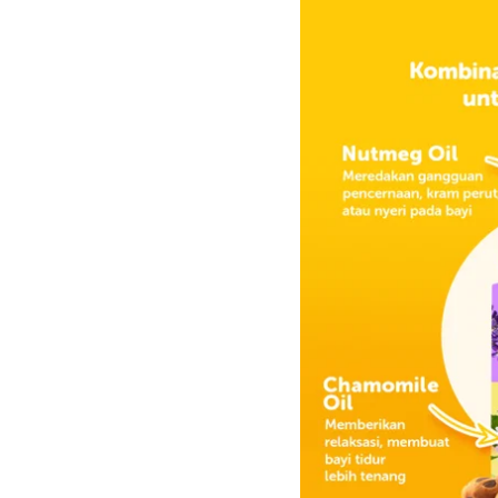
Mandikan bayi dengan
Berikan pijatan pada
oil, seperti
Mama’s Ch
Bayi Tidur Lebih N
Tummy Oil
Mama’s Choice memberika
Terinspirasi dari tempa
Choice memastikan bahw
aman, #SeamanPelukan