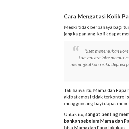
lahir normal, atau lebih
Kolik akan berhenti deng
Dapat terjadi pada semua
mengonsumsi ASI atau su
Bayi yang lahir dari ibu
kolik
Kolik tidak mengganggu
Cara Mengatasi Kol
Meski tidak berbahaya 
jangka panjang, kolik da
Riset menemukan
tua, antara lain: 
meningkatkan risiko de