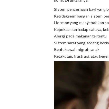
Penyebab Kolik Pad
Hingga saat ini, penyeba
Namun ada beberapa fak
kolik. Di antaranya:
Sistem pencernaan bayi 
Ketidakseimbangan sist
Hormon yang menyebabka
Kepekaan terhadap cahaya
Alergi pada makanan ter
Sistem saraf yang seda
Bentuk awal migrain ana
Ketakutan, frustrasi, ata