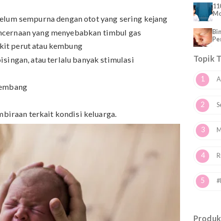
a Bayi
b kolik pada bayi belum dapat diketahui secara pasti.
tor yang mungkin yang berkontribusi terhadap masala
yang belum sempurna dengan otot yang sering kejang
em pencernaan yang menyebabkan timbul gas
n sakit perut atau kembung
, kebisingan, atau terlalu banyak stimulasi
tentu
ng berkembang
k
u kegembiraan terkait kondisi keluarga.