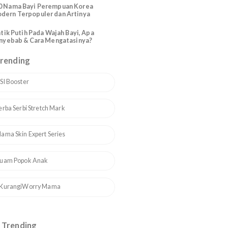
Katolik Modern Santo Santa
200 Nama Bayi Perempuan Arab
Modern Cantik dan Artinya
h
110 Nama Bayi Perempuan Korea
Modern Terpopuler dan Artinya
Bintik Putih Pada Wajah Bayi, Apa
Penyebab & Cara Mengatasinya?
Topik Trending
1
ASI Booster
2
Serba Serbi Stretch Mark
3
Mama Skin Expert Series