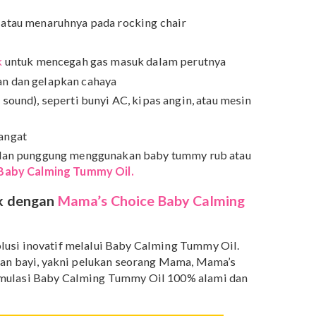
lebih awal.
 Papa harus menahan keinginan untuk mengguncang bay
ontrol saat merasa putus asa menenangkannya. Sebab
 mencelakakan otak dan menyebabkan kematian.
g memiliki strategi untuk menenangkan bayi kolik,
dan Papa mengalaminya.
Berikut adalah langkah yang
ukan.
-jalan atau menaruhnya pada rocking chair
i kolik
untuk mencegah gas masuk dalam perutnya
nangkan dan gelapkan cahaya
(white sound), seperti bunyi AC, kipas angin, atau mesin