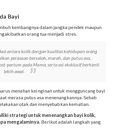
 untuk mereka yang lahir prematur
an sendirinya setelah bayi menginjak usia 3-4 bulan
 bayi. Perbedaan jenis kelamin, usia kehamilan, serta
for tidak mempengaruhi besaran risiko kolik
 merokok memiliki risiko lebih besar untuk mengalami
 tumbuh kembang bayi.
ik Pada Bayi
bagi tumbuh kembangnya dalam jangka pendek maupun
pat mengakibatkan orang tua menjadi stres.
 korelasi antara kolik dengan kualitas kehidupan orang
memunculkan perasaan bersalah, marah, dan putus asa,
presi post-partum pada Mama, serta asi eksklusif berhenti