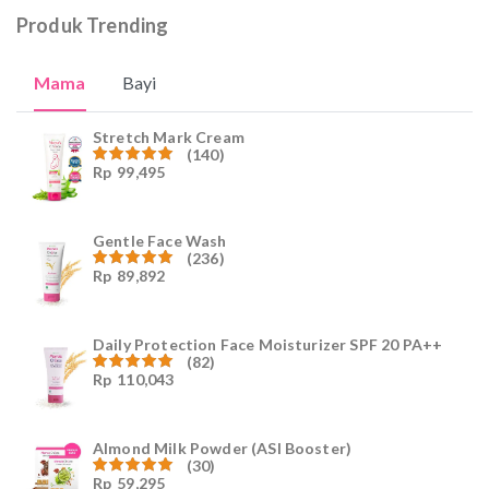
Produk Trending
Mama
Bayi
Stretch Mark Cream
(140)
Rp
99,495
Dinilai
4.96
dari
5
Gentle Face Wash
(236)
Rp
89,892
Dinilai
4.96
dari
5
Daily Protection Face Moisturizer SPF 20 PA++
(82)
Rp
110,043
Dinilai
4.94
dari
5
Almond Milk Powder (ASI Booster)
(30)
Rp
59,295