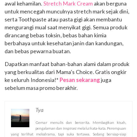
awal kehamilan.
Stretch Mark Cream
akan berguna
untuk mencegah munculnya stretch mark sejak dini,
serta Toothpaste atau pasta gigi akan membantu
mengurangi mual saat menyikat gigi. Semua produk
dirancang bebas toksin, bebas bahan kimia
berbahaya untuk kesehatan janin dan kandungan,
dan bebas pewarna buatan.
Dapatkan manfaat bahan-bahan alami dalam produk
yang berkualitas dari Mama’s Choice. Gratis ongkir
ke seluruh Indonesia!*
Pesan sekarang
juga
sebelum masa promo berakhir.
Tya
Gemar menulis dan bercerita. Membagikan kisah,
pengalaman dan inspirasi melalui kata-kata. Perempuan
yang terlihat melodrama, tapi suka tertawa. Sedang bersiap-siap