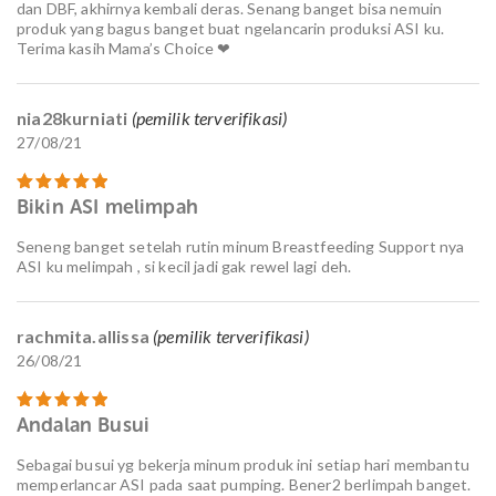
dan DBF, akhirnya kembali deras. Senang banget bisa nemuin
produk yang bagus banget buat ngelancarin produksi ASI ku.
Terima kasih Mama’s Choice ❤
nia28kurniati
(pemilik terverifikasi)
27/08/21
Bikin ASI melimpah
Dinilai
5
dari 5
Seneng banget setelah rutin minum Breastfeeding Support nya
ASI ku melimpah , si kecil jadi gak rewel lagi deh.
rachmita.allissa
(pemilik terverifikasi)
26/08/21
Andalan Busui
Dinilai
5
dari 5
Sebagai busui yg bekerja minum produk ini setiap hari membantu
memperlancar ASI pada saat pumping. Bener2 berlimpah banget.