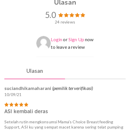
Ulasan
5.0
24 reviews
24
Peringkat
5.00
dari 5
berdasarkan
penilaian
Login
or
Sign Up
now
pelanggan
to leave a review
Ulasan
suciandhikamaharani
(pemilik terverifikasi)
10/09/21
ASI kembali deras
Dinilai
5
dari 5
Setelah rutin mengkonsumsi Mama’s Choice Breastfeeding
Support, ASI ku yang sempat macet karena sering telat pumping