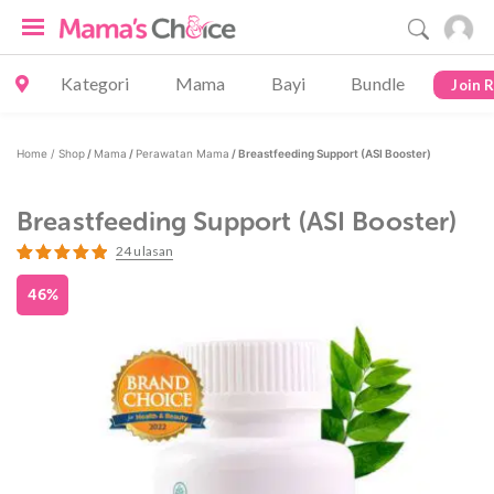
Kategori
Mama
Bayi
Bundle
Join 
Home /
Shop
/
Mama
/
Perawatan Mama
/ Breastfeeding Support (ASI Booster)
Breastfeeding Support (ASI Booster)
24
ulasan
Peringkat
24
5.00
dari 5
46%
berdasarkan
penilaian
pelanggan