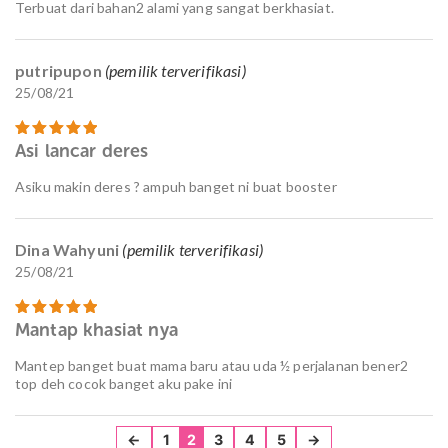
Terbuat dari bahan2 alami yang sangat berkhasiat.
putripupon
(pemilik terverifikasi)
25/08/21
Asi lancar deres
Dinilai
5
dari 5
Asiku makin deres ? ampuh banget ni buat booster
Dina Wahyuni
(pemilik terverifikasi)
25/08/21
Mantap khasiat nya
Dinilai
5
dari 5
Mantep banget buat mama baru atau uda ½ perjalanan bener2
top deh cocok banget aku pake ini
←
1
2
3
4
5
→