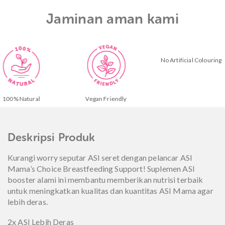
Jaminan aman kami
No Artificial Colouring
Pre
al
Vegan Friendly
Deskripsi Produk
Kurangi worry seputar ASI seret dengan pelancar ASI
Mama’s Choice Breastfeeding Support! Suplemen ASI
booster alami ini membantu memberikan nutrisi terbaik
untuk meningkatkan kualitas dan kuantitas ASI Mama agar
lebih deras.
2x ASI Lebih Deras