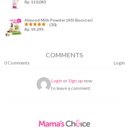
Rp
110,043
Dinilai
4.94
dari
5
Almond Milk Powder (ASI Booster)
(30)
Rp
59,295
Dinilai
5.00
dari 5
COMMENTS
0 Comments
Login
Login
or
Sign up
now
to leave a comment