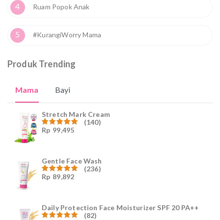
4
Ruam Popok Anak
5
#KurangiWorry Mama
Produk Trending
Mama
Bayi
Stretch Mark Cream
(140)
Rp
99,495
Dinilai
4.96
dari
5
Gentle Face Wash
(236)
Rp
89,892
Dinilai
4.96
dari
5
Daily Protection Face Moisturizer SPF 20 PA++
(82)