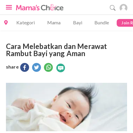
Kategori
Mama
Bayi
Bundle
Join 
Cara Melebatkan dan Merawat
Rambut Bayi yang Aman
share