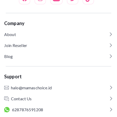
Company
About
Join Reseller
Blog
Support
halo@mamaschoice.id
Contact Us
6287876591208