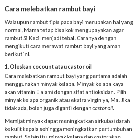
Cara melebatkan rambut bayi
Walaupun rambut tipis pada bayi merupakan hal yang
normal, Mama tetap bisa kok mengupayakan agar
rambut Si Kecil menjadi tebal. Caranya dengan
mengikuti cara merawat rambut bayi yang aman
berikut ini.
1. Oleskan cocount atau castor oil
Cara melebatkan rambut bayi yang pertama adalah
menggunakan minyak kelapa. Minyak kelapa kaya
akan vitamin E alami dengan sifat antioksidan. Pilih
minyak kelapa organik atau ekstra virgin ya, Ma. Jika
tidak ada, boleh juga diganti dengan
castor oil
.
Memijat minyak dapat meningkatkan sirkulasi darah
ke kulit kepala sehingga meningkatkan pertumbuhan
rambut. Selain itu, minyak kelapa dan
castor
akan