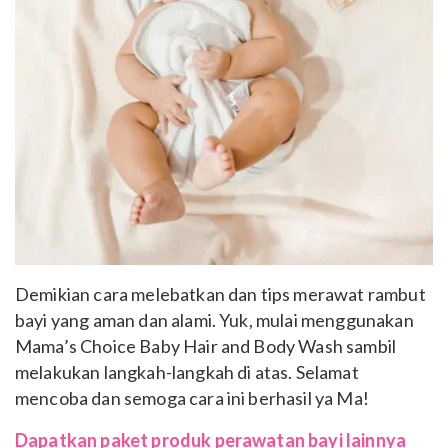
Demikian cara melebatkan dan tips merawat rambut
bayi yang aman dan alami. Yuk, mulai menggunakan
Mama’s Choice Baby Hair and Body Wash sambil
melakukan langkah-langkah di atas. Selamat
mencoba dan semoga cara ini berhasil ya Ma!
Dapatkan paket produk perawatan bayi lainnya