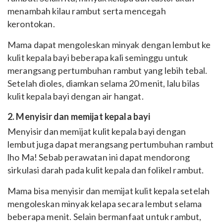
menambah kilau rambut serta mencegah
kerontokan.
Mama dapat mengoleskan minyak dengan lembut ke
kulit kepala bayi beberapa kali seminggu untuk
merangsang pertumbuhan rambut yang lebih tebal.
Setelah dioles, diamkan selama 20 menit, lalu bilas
kulit kepala bayi dengan air hangat.
2. Menyisir dan memijat kepala bayi
Menyisir dan memijat kulit kepala bayi dengan
lembut juga dapat merangsang pertumbuhan rambut
lho Ma! Sebab perawatan ini dapat mendorong
sirkulasi darah pada kulit kepala dan folikel rambut.
Mama bisa menyisir dan memijat kulit kepala setelah
mengoleskan minyak kelapa secara lembut selama
beberapa menit. Selain bermanfaat untuk rambut,