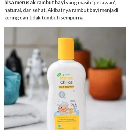
bisa merusak rambut bayi
yang masih ‘perawan’,
natural, dan sehat. Akibatnya rambut bayi menjadi
kering dan tidak tumbuh sempurna.