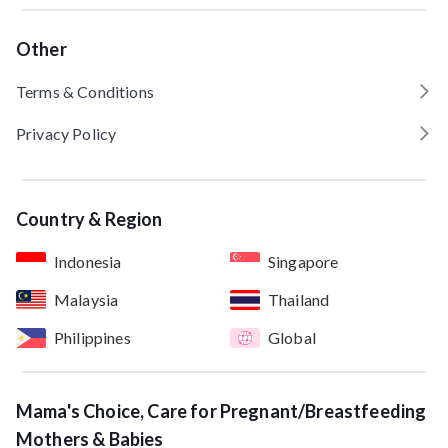
Other
Terms & Conditions
Privacy Policy
Country & Region
Indonesia
Singapore
Malaysia
Thailand
Philippines
Global
Mama's Choice, Care for Pregnant/Breastfeeding
Mothers & Babies