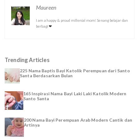
Maureen
I am a happy & proud millenial mom! Senang belajar dan
berbagi ❤
Trending Articles
225 Nama Baptis Bayi Katolik Perempuan dari Santo
Santa Berdasarkan Bulan
165 Inspirasi Nama Bayi Laki Laki Katolik Modern
Santo Santa
200 Nama Bayi Perempuan Arab Modern Cantik dan
Artinya