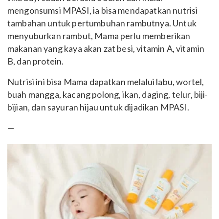
mengonsumsi MPASI, ia bisa mendapatkan nutrisi
tambahan untuk pertumbuhan rambutnya. Untuk
menyuburkan rambut, Mama perlu memberikan
makanan yang kaya akan zat besi, vitamin A, vitamin
B, dan protein.
Nutrisi ini bisa Mama dapatkan melalui labu, wortel,
buah mangga, kacang polong, ikan, daging, telur, biji-
bijian, dan sayuran hijau untuk dijadikan MPASI.
—