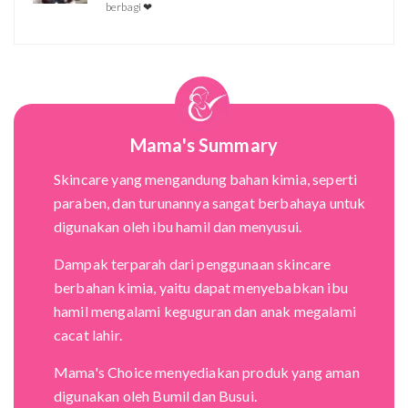
berbagi ❤
Mama's Summary
Skincare yang mengandung bahan kimia, seperti
paraben, dan turunannya sangat berbahaya untuk
digunakan oleh ibu hamil dan menyusui.
Dampak terparah dari penggunaan skincare
berbahan kimia, yaitu dapat menyebabkan ibu
hamil mengalami keguguran dan anak megalami
cacat lahir.
Mama's Choice menyediakan produk yang aman
digunakan oleh Bumil dan Busui.