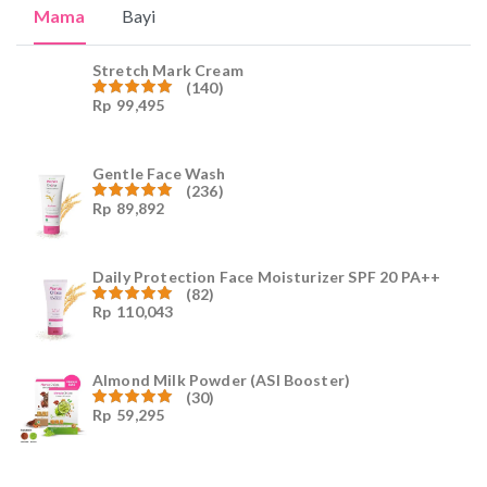
Mama
Bayi
Stretch Mark Cream
(140)
Rp
99,495
Dinilai
4.96
dari
5
Gentle Face Wash
(236)
Rp
89,892
Dinilai
4.96
dari
5
Daily Protection Face Moisturizer SPF 20 PA++
(82)
Rp
110,043
Dinilai
4.94
dari
5
Almond Milk Powder (ASI Booster)
(30)
Rp
59,295
Dinilai
5.00
dari 5