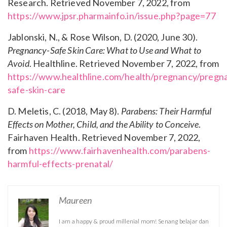
Research. Retrieved November 7, 2022, from
https://www.jpsr.pharmainfo.in/issue.php?page=77
Jablonski, N., & Rose Wilson, D. (2020, June 30).
Pregnancy-Safe Skin Care: What to Use and What to
Avoid
. Healthline. Retrieved November 7, 2022, from
https://www.healthline.com/health/pregnancy/pregn
safe-skin-care
D. Meletis, C. (2018, May 8).
Parabens: Their Harmful
Effects on Mother, Child, and the Ability to Conceive
.
Fairhaven Health. Retrieved November 7, 2022,
from
https://www.fairhavenhealth.com/parabens-
harmful-effects-prenatal/
Maureen
I am a happy & proud millenial mom! Senang belajar dan