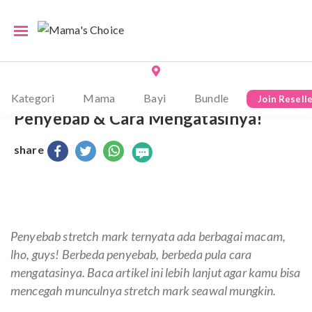
×
Kategori
Punya Stretch Mark Di Tubuh? Ini
Mama
Bayi
Bundle
Join Resell
Penyebab & Cara Mengatasinya!
share
Penyebab stretch mark ternyata ada berbagai macam,
lho,
guys
! Berbeda penyebab, berbeda pula cara
mengatasinya. Baca artikel ini lebih lanjut agar kamu bisa
mencegah munculnya stretch mark seawal mungkin.