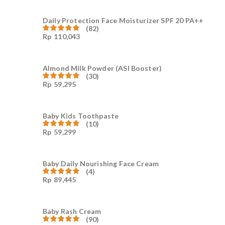
5
Daily Protection Face Moisturizer SPF 20 PA++
(82)
Rp
110,043
Dinilai
4.94
dari
5
Almond Milk Powder (ASI Booster)
(30)
Rp
59,295
Dinilai
5.00
dari 5
Baby Kids Toothpaste
(10)
Rp
59,299
Dinilai
5.00
dari 5
Baby Daily Nourishing Face Cream
(4)
Rp
89,445
Dinilai
5.00
dari 5
Baby Rash Cream
(90)