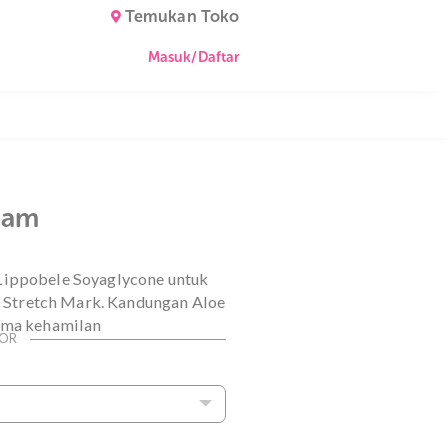
Temukan Toko
Masuk/Daftar
Mark Cream
ulasan
an inovatif Lippobele Soyaglycone untuk
enyamarkan Stretch Mark. Kandungan Aloe
ngi gatal selama kehamilan
ommerce