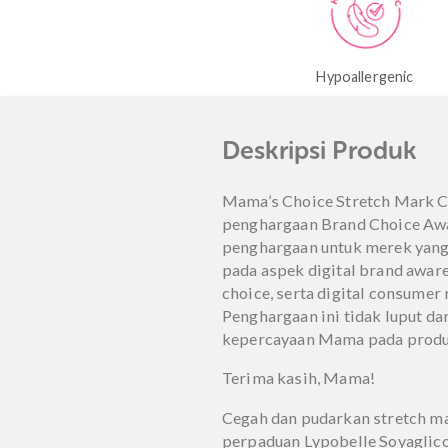
Dinilai
5.00
dari 5
Hypoallergenic
Dermatologically
Deskripsi Prod
Mama’s Choice Stretch
penghargaan Brand Choi
penghargaan untuk mere