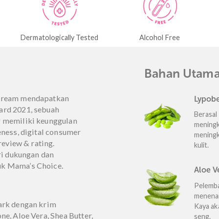
Dinilai
(82)
5.00
dari 
Dinilai
4.94
dari 5
Jaminan aman kami
 Tested
Alcohol Free
Paraben Fr
uk
Baha
 Mark Cream mendapatkan
ce Award 2021, sebuah
k yang memiliki keunggulan