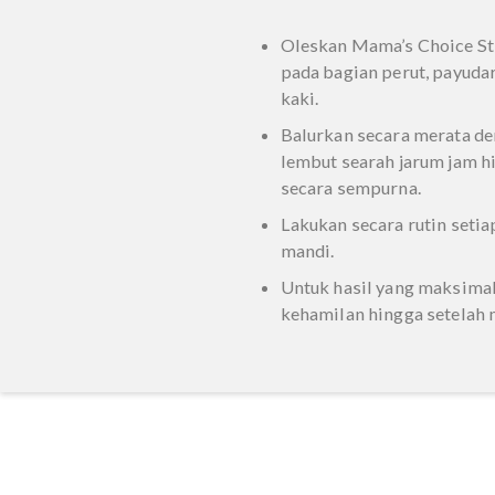
Lipobelle Soyaglicon
agar lebih kencang 
Shea Butter & Olive 
kulit lembap
Jojoba Oil: Membuat 
lembut
Cara pemakaia
Oleskan Mama’s Cho
pada bagian perut, p
kaki.
Balurkan secara mer
lembut searah jarum
secara sempurna.