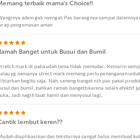
Dinilai
5
dari
Cream Strech Mark paling nyaman
5
Wanginya tidak menyengat, cenderung mild. Tekstu
Saat diapply di kulit yang terkena stretch mark ra
lengket. Bekas stretchmark pun lumayan memudar,
Dinilai
5
dari
Memang terbaik mama’s Choice!!
5
Wanginya adem gak nyengat. Pas barangnya sampa
wrap pengemasan aman