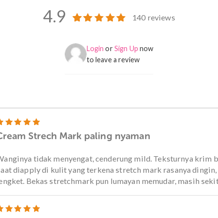
 setiap pagi dan sore setelah
ksimal, gunakan sejak awal
telah melahirkan.
Ulasan
4.9
140 review
140
Peringkat
4.96
dari 5
berdasarkan
Login
or
Sign Up
now
penilaian
to leave a review
pelanggan