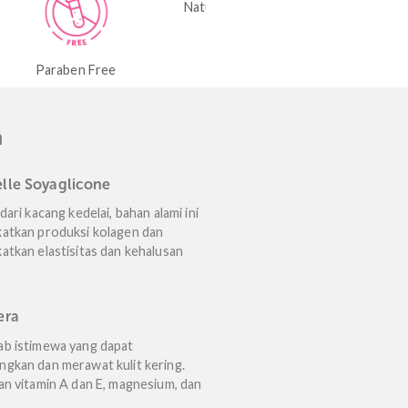
4.96
dari 5
4.9
5
Natural Active Ingredients
GMO Fr
ee
n Utama
Lypobelle Soyaglicone
Berasal dari kacang kedelai, bahan alami ini
meningkatkan produksi kolagen dan