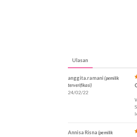
Lakukan secara rutin
mandi.
Untuk hasil yang ma
kehamilan hingga se