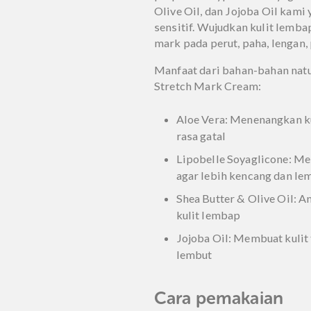
pada aspek digital brand
choice, serta digital con
Penghargaan ini tidak lu
kepercayaan Mama pada
Terima kasih, Mama!
Cegah dan pudarkan str
perpaduan Lypobelle Soya
Olive Oil, dan Jojoba Oil
sensitif. Wujudkan kulit
mark pada perut, paha, l
Manfaat dari bahan-bah
Stretch Mark Cream:
Aloe Vera: Menenang
rasa gatal