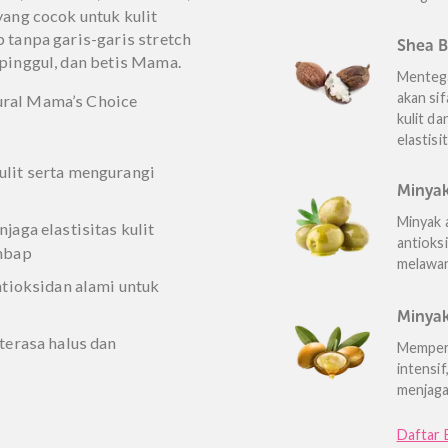
 awareness, digital consumer
sumer review & rating.
put dari dukungan dan
 produk Mama’s Choice.
etch mark dengan krim
glicone, Aloe Vera, Shea Butter,
 kami yang cocok untuk kulit
 lembap tanpa garis-garis stretch
engan, pinggul, dan betis Mama.
an natural Mama’s Choice
kan kulit serta mengurangi