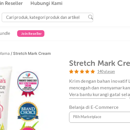
Join Reseller
Hubungi Kami
Bundle
Join Reseller
watan Mama
/ Stretch Mark Cream
Stretch 
140
Peringkat
140
4.96
Krim dengan bah
dari 5
berdasarkan
mencegah dan m
penilaian
Vera bantu kura
pelanggan
Belanja di E-C
Pilih Marketplace