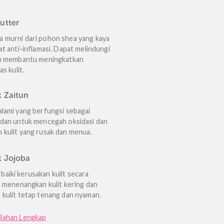
meningkatkan elastisitas dan kehalusan
kulit.
Aloe Vera
Pelembab istimewa yang dapat
menenangkan dan merawat kulit kering.
Kaya akan vitamin A dan E, magnesium, dan
seng.
Shea Butter
Mentega murni dari pohon shea yang kaya
akan sifat anti-inflamasi. Dapat melindungi
kulit dan membantu meningkatkan
elastisitas kulit.
Minyak Zaitun
Minyak alami yang berfungsi sebagai