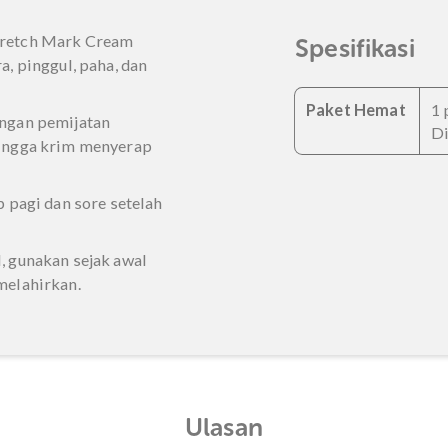
e: Menjaga elastisitas kulit
dan lembap
Oil: Antioksidan alami untuk
kulit terasa halus dan
n
ice Stretch Mark Cream
Spesi
ayudara, pinggul, paha, dan
Paket
ata dengan pemijatan
 jam hingga krim menyerap