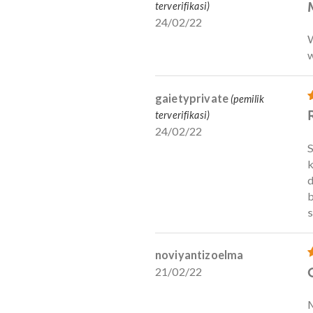
Ulasan
anggita.ramani
(pemilik
terverifikasi)
24/02/22
Annisa Risna
(pemilik
terverifikasi)
24/02/22