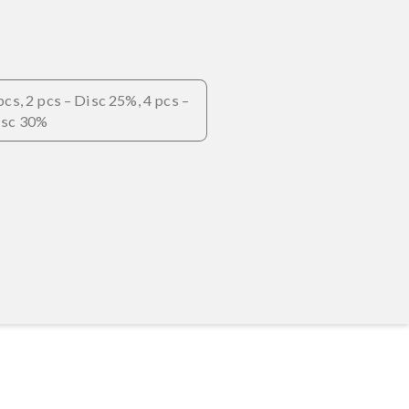
antioksidan untuk mencegah oksidasi dan
melawan kulit yang rusak dan menua.
Minyak Jojoba
Memperbaiki kerusakan kulit secara
intensif, menenangkan kulit kering dan
menjaga kulit tetap tenang dan nyaman.
Daftar Bahan Lengkap
fikasi
 Hemat
1 pcs, 2 pcs – Disc 25%, 4 pcs –
Disc 30%