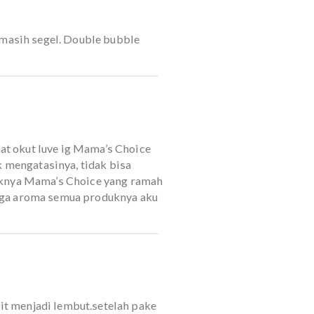
rnya krim berwarna putih agak sedikit cair.
sanya dingin, menenangkan kulit, dan tidak
 masih sekitar 3 hari pemakaian.
i dalemnya masih segel. Double bubble