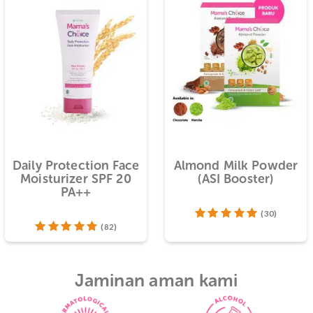
Produk yang biasa dibeli be
Daily Protection Face
Almond Milk
r)
Moisturizer SPF 20
(ASI Boos
PA++