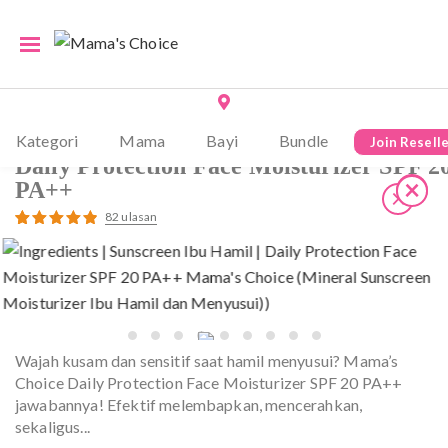
×
Home /
Shop
/
Mama
/
Perawatan Mama
/ Daily Protection Face Moisturizer SPF 20
PA++
Kategori
Mama
Bayi
Bundle
Join Resell
Daily Protection Face Moisturizer SPF 2
×
×
PA++
×
82
ulasan
Peringkat
82
4.94
dari 5
berdasarkan
penilaian
pelanggan
Wajah kusam dan sensitif saat hamil menyusui? Mama’s
Choice Daily Protection Face Moisturizer SPF 20 PA++
jawabannya! Efektif melembapkan, mencerahkan,
sekaligus
...