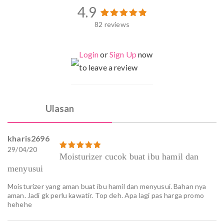
4.9
82 reviews
82
Peringkat
4.94
dari 5
berdasarkan
penilaian
Login
or
Sign Up
now
pelanggan
to leave a review
Ulasan
kharis2696
29/04/20
Dinilai
Moisturizer cucok buat ibu hamil dan
5
dari 5
menyusui
Moisturizer yang aman buat ibu hamil dan menyusui. Bahan nya
aman. Jadi gk perlu kawatir. Top deh. Apa lagi pas harga promo
hehehe