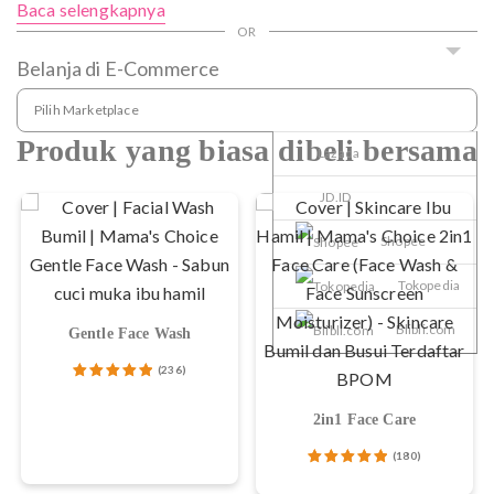
Baca selengkapnya
Belanja di E-Commerce
Pilih Marketplace
Produk yang biasa dibeli bersama
Lazada
JD.ID
Shopee
Tokopedia
Blibli.com
Gentle Face Wash
(236)
Dinilai
4.96
dari
2in1 Face Care
5
(180)
Dinilai
4.97
dari