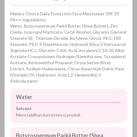
Mama’s Choice Daily Protection Face Moisturizer SPF 20
PA++ Ingredients:
Water, Butyrospermum Parkii Butter (Shea Butter), Zinc
Oxide, Isopropyl Myristate, Cetyl Alcohol, Glycerin, Glyceryl
Stearate SE, Titanium Dioxide, Butylene Glycol, PEG-100
Stearate, PEG-9 Dimethicone, Hydrated Silica, Ethyl Lauroyl
Arginate HCL, Glycerin, Citric Acid, Acrylates/C10-30 Alkyl
Acrylate Crosspolymer, Hydrogen Dimethicone, Tocopheryl
Acetate, Aminomethyl Propanol, Oryza Sativa (Rice)
Extract, Sodium Hyaluronate, Citrus Aurantium Dulcis Peel
(Orange) Oil, Hyaluronic Acid,1,2-Hexanediol, 2-
Aminobutanol
Water
Solvent
Menstabilkan konsistensi produk
Butyrospermum Parkii Butter (Shea