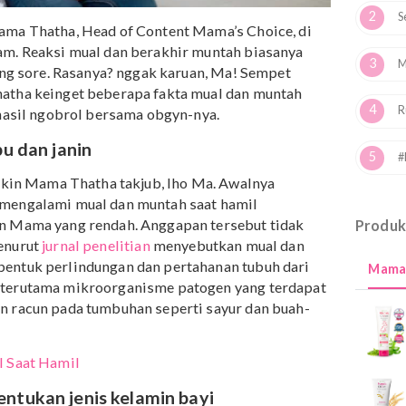
lami Mama Thatha, Head of Content Mama’s Choice, di
un silam. Reaksi mual dan berakhir muntah biasanya
 menjelang sore. Rasanya? nggak karuan, Ma! Sempet
ama Thatha keinget beberapa fakta mual dan muntah
t dari hasil ngobrol bersama obgyn-nya.
gan ibu dan janin
urnya bikin Mama Thatha takjub, lho Ma. Awalnya
l yang mengalami mual dan muntah saat hamil
em imun Mama yang rendah. Anggapan tersebut tidak