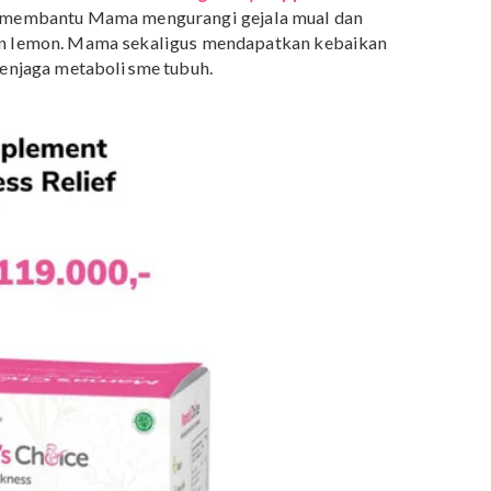
i masa-masa sekarang, menurut Mama Thatha beruntun
oduk untuk meminimalkan mual dan muntah saat hamil
dapatkan. Misalnya
Mama’s Choice Pregnancy
kness Relief
.
aneka produk kebutuhan ibu hamil dan menyusui, ingin
uat Mama, mengatasi berbagai permasalahan dengan
. Dengan kemasannya yang praktis dalam
sachet,
r dari setengah telapak tangan orang dewasa,
an di kantor atau dibawa di dalam tas.
i, setiap Mama berhak mendapatkan rasa nyaman,
 kehamilan.
Mama’s Choice Pregnancy Supplement
,
akan membantu Mama mengurangi gejala mual dan
jahe dan lemon. Mama sekaligus mendapatkan kebaikan
untuk menjaga metabolisme tubuh.