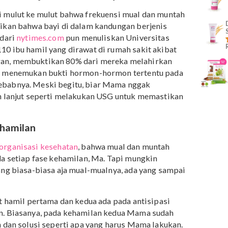
stru menurut
jurnal penelitian
menyebutkan mual dan
akan bentuk perlindungan dan pertahanan tubuh dari
kanan, terutama mikroorganisme patogen yang terdapa
ing dan racun pada tumbuhan seperti sayur dan buah-
n Mual Saat Hamil
 menentukan jenis kelamin bayi
ak dari mulut ke mulut bahwa frekuensi mual dan munta
indikasikan bahwa bayi di dalam kandungan berjenis
rtikel dari
nytimes.com
pun menuliskan Universitas
a 2.110 ibu hamil yang dirawat di rumah sakit akibat
anjangan, membuktikan 80% dari mereka melahirkan
lain pun menemukan bukti hormon-hormon tertentu pad
i penyebabnya. Meski begitu, biar Mama nggak
an lebih lanjut seperti melakukan USG untuk memastika