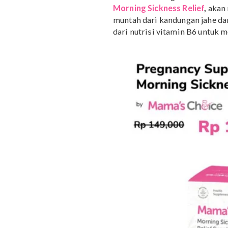
Para Mama yang hamil d
banget, lho. Pilihan pr
bisa dengan mudah kita 
Supplement Morning Sic
Mama’s Choice penyedia 
selalu menjadi teman b
Aman, Halal dan Natural
ukurannya tak lebih besa
memungkinkan Mama simp
Mama’s Choice memaham
aman dan tenang selama
Morning Sickness Relief
muntah dari kandungan 
dari nutrisi vitamin B6 