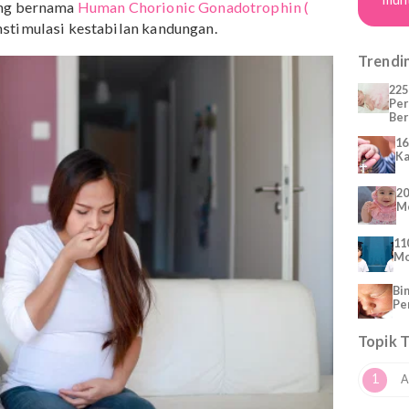
 muntah saat hamil memang wajar terjadi pada trimeste
sebagai istilah
morning sickness
atau
Nausea and Vomitin
ah sebuah reaksi hormonal yang terjadi pada lebih dari
sumber
, salah satu penyebab mual dan muntah saat
rmon yang bernama
Human Chorionic Gonadotrophin (
uk menstimulasi kestabilan kandungan.