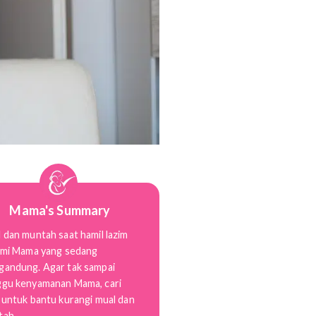
Mama's Summary
Mual dan muntah saat hamil lazim
dialami Mama yang sedang