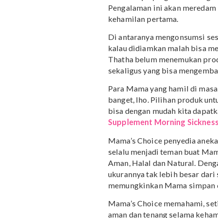
3. Dialami pada set
Mengutip dari sebuah
we
saat hamil ternyata dial
dibedakan atas levelnya.
harus dirawat.
Selain itu, mual dan mun
serta solusi yang Mama 
tahu hal apa yang harus 
Pengalaman ini akan mer
kehamilan pertama.
Di antaranya mengonsum
kalau didiamkan malah b
Thatha belum menemukan 
sekaligus yang bisa men