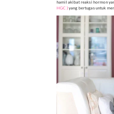
Pada dasarnya, mual dan
awal kehamilan. Dikenal 
of Pregnancy
( NVP ) adal
60% ibu hamil. Menurut
hamil akibat reaksi ho
HGC )
yang bertugas unt