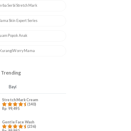
Bintik Putih Pada Wajah Bayi, Apa
Penyebab & Cara Mengatasinya?
Topik Trending
1
ASI Booster
2
Serba Serbi Stretch Mark
3
Mama Skin Expert Series
4
Ruam Popok Anak
5
#KurangiWorry Mama
Produk Trending