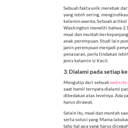
sepenunya benar, Ma. Ju
muntah saat hamil merup
zat berbahaya dalam ma
dalam produk olahan dag
buahan.
Baca juga:
Cara Hilangka
2. Mual dan muntah
Sebuah fakta unik mereb
yang lebih sering, meng
kelamin wanita. Sebuah a
Washington meneliti bahw
mual dan muntah berkep
anak perempuan. Studi 
janin perempuan menjad
penasaran, perlu tindak
jenis kelamin si Kecil.