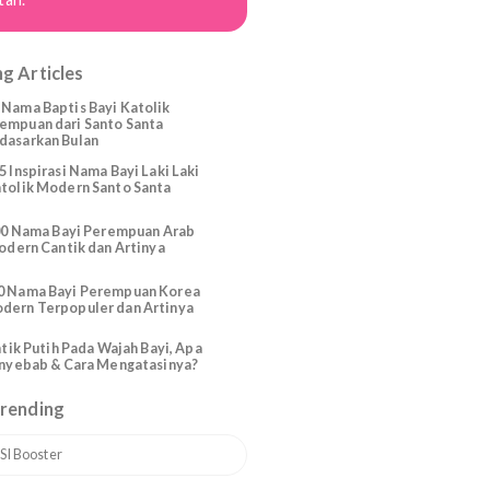
r
mengandung. Agar tak sampai
g
ganggu kenyamanan Mama, cari
cara untuk bantu kurangi mual dan
muntah.
Trending Articles
225 Nama Baptis Bayi Katolik
Perempuan dari Santo Santa
Berdasarkan Bulan
165 Inspirasi Nama Bayi Laki Laki
Katolik Modern Santo Santa
200 Nama Bayi Perempuan Arab
Modern Cantik dan Artinya
110 Nama Bayi Perempuan Korea
Modern Terpopuler dan Artinya