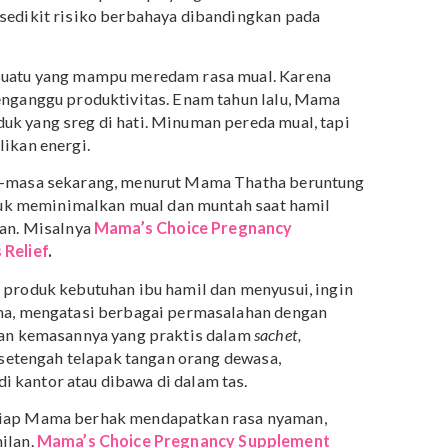
iap kehamilan
bsite organisasi kesehatan
, bahwa mual dan muntah
ami pada setiap fase kehamilan, Ma. Tapi mungkin
 Ada yang biasa-biasa aja mual-mualnya, ada yang sampa
tah saat hamil pertama dan kedua ada pada antisipasi
lakukan. Biasanya, pada kehamilan kedua Mama sudah
dicegah dan solusi seperti apa yang harus Mama lakukan
edam sedikit risiko berbahaya dibandingkan pada
si sesuatu yang mampu meredam rasa mual. Karena
isa menganggu produktivitas. Enam tahun lalu, Mama
produk yang sreg di hati. Minuman pereda mual, tapi
gembalikan energi.