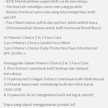
– 81% Membuktikan wajah lebih cerah bercahaya
– Moisturizer sekaligus sunscreen yang praktis
– Bebas chemical sunscreen yang bisa mengiritasi kulit
sensitif
– Face Wash bebas sulfat dan parfum, lebih sedikit busa
– Diformulasikan khusus untuk kulit hormonal Bumil Busui
Isi Mama’s Choice 2 in 1 Face Care
1 pcs Mama’s Choice Gentle Face Wash
1 pcs Mama’s Choice Daily Protection Face Moisturizer
SPF 20 PA++
Keunggulan bahan Mama’s Choice 2 in 1 Face Care
1. Rice Extract: membuat kulit lembap dan tampak
bercahaya
2. Hydrolyzed Collagen Extract: membuat kulit lebih kenyal
3. Mineral Sunscreen: melindungi kulit dari efek buruk
UVA/UVB
4. Hyaluronic Acid: menghidrasi kulit kering & sensitif
Siapa yang dapat menggunakan produk ini?