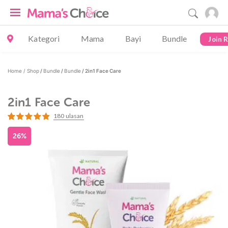
Kategori
Mama
Bayi
Bundle
Join 
Home /
Shop
/
Bundle
/
Bundle
/ 2in1 Face Care
2in1 Face Care
180
ulasan
Peringkat
180
4.97
dari 5
26%
berdasarkan
penilaian
pelanggan