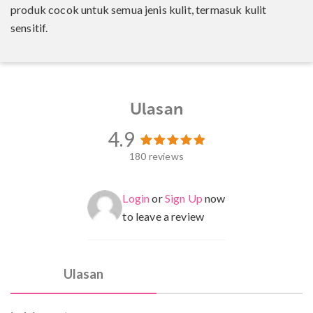
produk cocok untuk semua jenis kulit, termasuk kulit
sensitif.
Ulasan
4.9
180 reviews
180
Peringkat
4.97
dari 5
berdasarkan
penilaian
Login
or
Sign Up
now
pelanggan
to leave a review
Ulasan