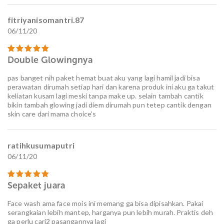
fitriyanisomantri.87
06/11/20
Double Glowingnya
Dinilai
5
dari 5
pas banget nih paket hemat buat aku yang lagi hamil jadi bisa
perawatan dirumah setiap hari dan karena produk ini aku ga takut
keliatan kusam lagi meski tanpa make up. selain tambah cantik
bikin tambah glowing jadi diem dirumah pun tetep cantik dengan
skin care dari mama choice’s
ratihkusumaputri
06/11/20
Sepaket juara
Dinilai
5
dari 5
Face wash ama face mois ini memang ga bisa dipisahkan. Pakai
serangkaian lebih mantep, harganya pun lebih murah. Praktis deh
ga perlu cari2 pasangannya lagi