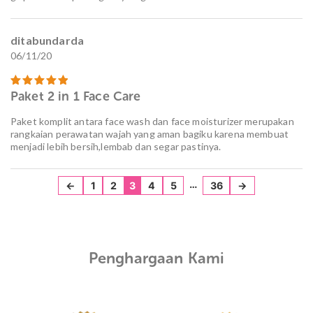
ditabundarda
06/11/20
Paket 2 in 1 Face Care
Dinilai
5
dari 5
Paket komplit antara face wash dan face moisturizer merupakan
rangkaian perawatan wajah yang aman bagiku karena membuat
menjadi lebih bersih,lembab dan segar pastinya.
…
←
1
2
3
4
5
36
→
Penghargaan Kami