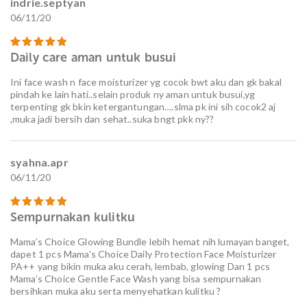
indrie.septyan
06/11/20
Daily care aman untuk busui
Dinilai
5
dari 5
Ini face wash n face moisturizer yg cocok bwt aku dan gk bakal
pindah ke lain hati..selain produk ny aman untuk busui,yg
terpenting gk bkin ketergantungan….slma pk ini sih cocok2 aj
,muka jadi bersih dan sehat..suka bngt pkk ny??
syahna.apr
06/11/20
Sempurnakan kulitku
Dinilai
5
dari 5
Mama’s Choice Glowing Bundle lebih hemat nih lumayan banget,
dapet 1 pcs Mama’s Choice Daily Protection Face Moisturizer
PA++ yang bikin muka aku cerah, lembab, glowing Dan 1 pcs
Mama’s Choice Gentle Face Wash yang bisa sempurnakan
bersihkan muka aku serta menyehatkan kulitku ?