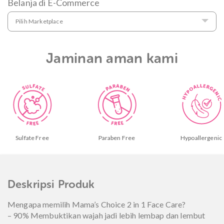
Belanja di E-Commerce
Pilih Marketplace
Jaminan aman kami
e
Paraben Free
Hypoallergenic
De
Deskripsi Produk
Mengapa memilih Mama’s Choice 2 in 1 Face Care?
– 90% Membuktikan wajah jadi lebih lembap dan lembut