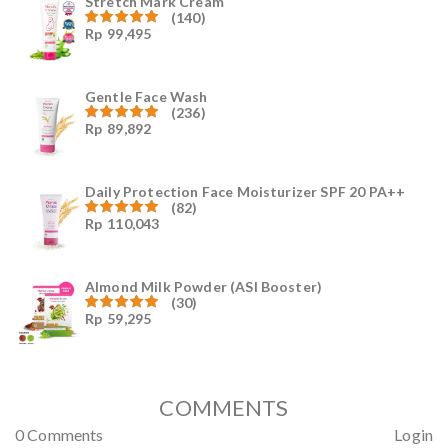
Stretch Mark Cream
(140)
Rp
99,495
Dinilai
4.96
dari
5
Gentle Face Wash
(236)
Rp
89,892
Dinilai
4.96
dari
5
Daily Protection Face Moisturizer SPF 20 PA++
(82)
Rp
110,043
Dinilai
4.94
dari
5
Almond Milk Powder (ASI Booster)
(30)
Rp
59,295
Dinilai
5.00
dari 5
COMMENTS
0 Comments
Login