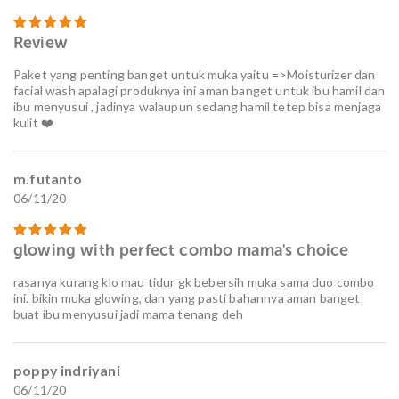
Review
Dinilai
5
dari 5
Paket yang penting banget untuk muka yaitu =>Moisturizer dan
facial wash apalagi produknya ini aman banget untuk ibu hamil dan
ibu menyusui , jadinya walaupun sedang hamil tetep bisa menjaga
kulit ❤️
m.futanto
06/11/20
glowing with perfect combo mama's choice
Dinilai
5
dari 5
rasanya kurang klo mau tidur gk bebersih muka sama duo combo
ini. bikin muka glowing, dan yang pasti bahannya aman banget
buat ibu menyusui jadi mama tenang deh
poppy indriyani
06/11/20