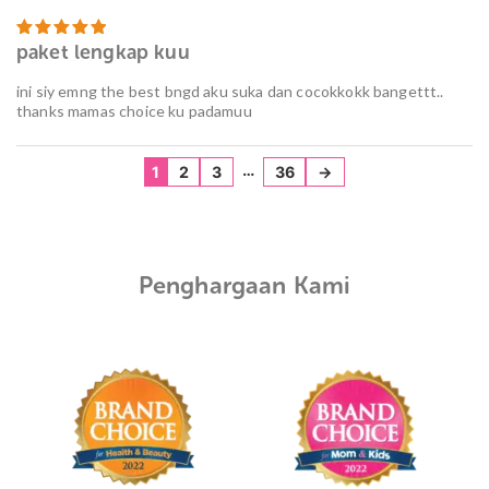
paket lengkap kuu
Dinilai
5
dari 5
ini siy emng the best bngd aku suka dan cocokkokk bangettt..
thanks mamas choice ku padamuu
…
1
2
3
36
→
Penghargaan Kami