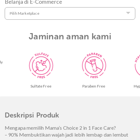
Belanja di E-Commerce
Pilih Marketplace
Jaminan aman kami
e
Paraben Free
Hypoallergenic
De
Deskripsi Produk
Mengapa memilih Mama’s Choice 2 in 1 Face Care?
– 90% Membuktikan wajah jadi lebih lembap dan lembut