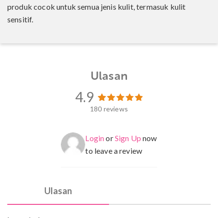
produk cocok untuk semua jenis kulit, termasuk kulit
sensitif.
Ulasan
4.9
180 reviews
180
Peringkat
4.97
dari 5
berdasarkan
penilaian
Login
or
Sign Up
now
pelanggan
to leave a review
Ulasan