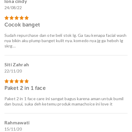
lona cindy
24/08/22
Cocok banget
Dinilai
5
dari 5
Sudah repurchase dan otw beli stok lg. Ga tau kenapa facial wash
nya bikin aku plump banget kulit nya. komedo nya jg ga heboh lg
skrg…
Siti Zahrah
22/11/20
Paket 2 in 1 face
Dinilai
5
dari 5
Paket 2 in 1 face care ini sangat bagus karena aman untuk bumil
dan busui, suka deh ketemu produk mamachoice ini love it
Rahmawati
15/11/20