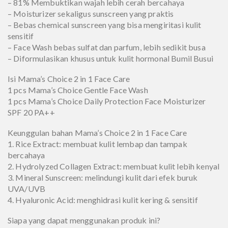
– 81% Membuktikan wajah lebih cerah bercahaya
– Moisturizer sekaligus sunscreen yang praktis
– Bebas chemical sunscreen yang bisa mengiritasi kulit
sensitif
– Face Wash bebas sulfat dan parfum, lebih sedikit busa
– Diformulasikan khusus untuk kulit hormonal Bumil Busui
Isi Mama’s Choice 2 in 1 Face Care
1 pcs Mama’s Choice Gentle Face Wash
1 pcs Mama’s Choice Daily Protection Face Moisturizer
SPF 20 PA++
Keunggulan bahan Mama’s Choice 2 in 1 Face Care
1. Rice Extract: membuat kulit lembap dan tampak
bercahaya
2. Hydrolyzed Collagen Extract: membuat kulit lebih kenyal
3. Mineral Sunscreen: melindungi kulit dari efek buruk
UVA/UVB
4. Hyaluronic Acid: menghidrasi kulit kering & sensitif
Siapa yang dapat menggunakan produk ini?