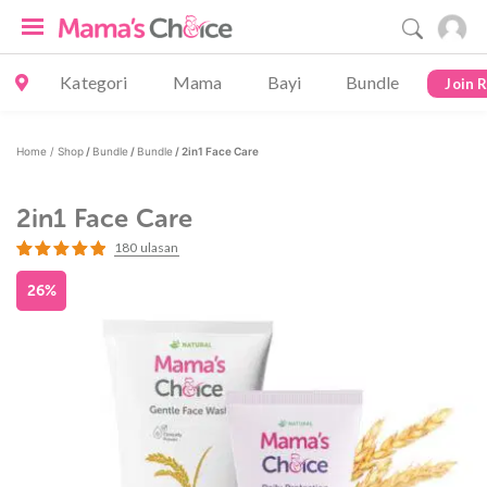
Kategori
Mama
Bayi
Bundle
Join 
Home /
Shop
/
Bundle
/
Bundle
/ 2in1 Face Care
2in1 Face Care
180
ulasan
Peringkat
180
4.97
dari 5
26%
berdasarkan
penilaian
pelanggan