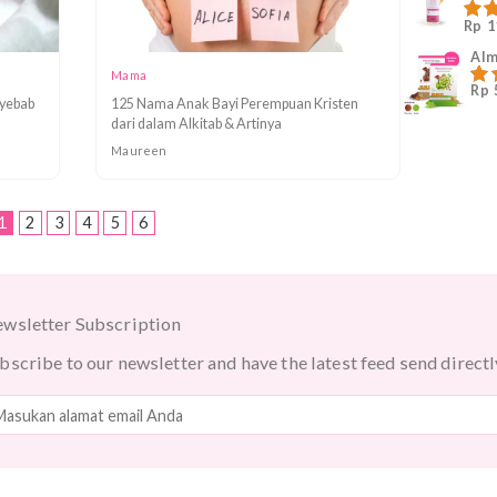
rab Modern
110 Nama Bayi Perempuan Korea Modern
Terpopuler dan Artinya
Annisa Nur Fitriani
Mama
, Apa Penyebab
125 Nama Anak Bayi Perempuan Kristen
dari dalam Alkitab & Artinya
Maureen
1
2
3
4
5
6