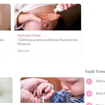
Bahaya SLS untuk Ibu Hamil, Cukup Kurangi
urangi atau
atau Hindari?
Tya
Kandungan Produk
 Pilih Pasta
7 Zat Kimia yang Harus Dihindari Ibu Hamil dan
Menyusui
Maureen