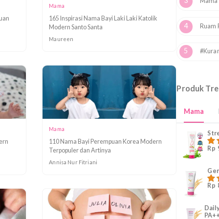
Mama
k Perempuan
165 Inspirasi Nama Bayi Laki Laki Katolik
n Bulan
Modern Santo Santa
Maureen
Mama