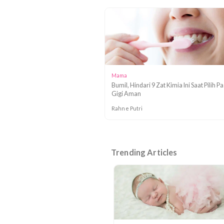
Bahaya SLS untuk Bumil, Cukup K
Hindari?
Tya
Mama
Bumil, Hindari 9 Zat Kimia Ini Saat
Gigi Aman
Rahne Putri
Trending Articles