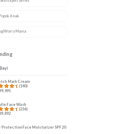
1
ASI Booster
2
Serba Serbi Stretch Mark
3
Mama Skin Expert Series
4
Ruam Popok Anak
5
#KurangiWorry Mama
Produk Trending
Mama
Bayi