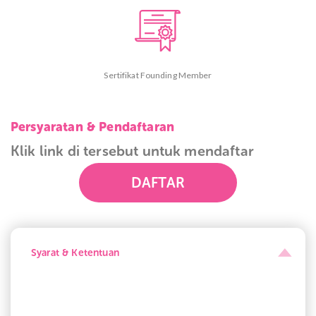
Sertifikat Founding Member
Persyaratan & Pendaftaran
Klik link di tersebut untuk mendaftar
DAFTAR
Syarat & Ketentuan
Cash bonus Rp 75.000 setiap akumulasi pembelanjaan
pribadi di September minimal Rp 600.000 nett berlaku
kelipatan untuk semua reseller.