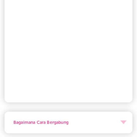
Dapatkan komisi 10% dari penjualan teman yang diajak
menjadi Dropshipper.
Tambahan Cash bonus Rp 300.000 untuk semua
Reseller dengan penjualan pribadi sebesar minimum Rp
3.000.000 nett di September 2020
Cash Reward Loyalty Rp 1.000.000 untuk total
akumulasi pembelanjaan akun pribadi September -
November minimal Rp 10.000.000 nett berlaku
kelipatan maksimal 3x.
Cash Bonus dan Reward diberikan bulan berikutnya
kecuali Cash Reward Loyalty.
Bagaimana Cara Bergabung