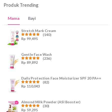
Produk Trending
Mama
Bayi
Stretch Mark Cream
(140)
Rp
99,495
Dinilai
4.96
dari
5
Gentle Face Wash
(236)
Rp
89,892
Dinilai
4.96
dari
5
Daily Protection Face Moisturizer SPF 20 PA++
(82)
Rp
110,043
Dinilai
4.94
dari
5
Almond Milk Powder (ASI Booster)
(30)
Rp
59,295
Dinilai
5.00