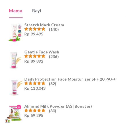
Mama
Bayi
Stretch Mark Cream
(140)
Rp
99,495
Dinilai
4.96
dari
5
Gentle Face Wash
(236)
Rp
89,892
Dinilai
4.96
dari
5
Daily Protection Face Moisturizer SPF 20 PA++
(82)
Rp
110,043
Dinilai
4.94
dari
5
Almond Milk Powder (ASI Booster)
(30)
Rp
59,295
Dinilai
5.00
dari 5