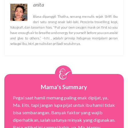
anita
Biasa dipanggil Thatha, senang menulis sejak SMP. Ibu
dari satu orang anak laki-laki. Pencinta travelling, kopi,
fotografi, dan tanaman hias. "Put your own oxygen mask on first so you
have enough air to breathe and energy for yourself before you can assist
and give to others.” –NN , adalah prinsip hidupnya menjalani peran
sebagai ibu, istri, penulis dan pribadi seutuhnya.
Mama's Summary
Pegal saat hamil memang paling enak dipijat, ya,
Ma. Eits, tapi jangan lupa pijat untuk ibu hamil tidak
bisa sembarangan. Banyak faktor yang wajib
diperhatikan, salah satunya minyak yang digunakan.
Baca artikel ini sampai habis, ya, Ma. Happy