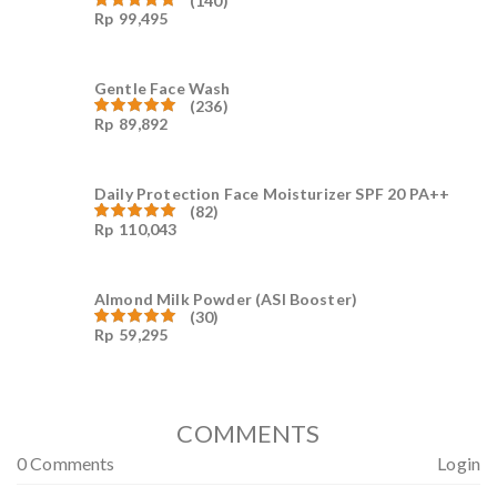
(140)
Rp
99,495
Dinilai
4.96
dari
5
Gentle Face Wash
(236)
Rp
89,892
Dinilai
4.96
dari
5
Daily Protection Face Moisturizer SPF 20 PA++
(82)
Rp
110,043
Dinilai
4.94
dari
5
Almond Milk Powder (ASI Booster)
(30)
Rp
59,295
Dinilai
5.00
dari 5
COMMENTS
0 Comments
Login